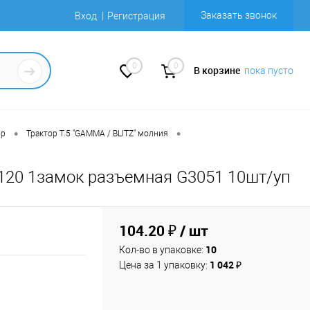
Заказать звонок
Вход
Регистрация
0
0
В корзине
пока пусто
•
•
ор
Трактор Т.5 "GAMMA / BLITZ" молния
120 1замок разъемная G3051 10шт/уп
104.20 ₽
/ шт
10
Кол-во в упаковке:
1 042 ₽
Цена за 1 упаковку: