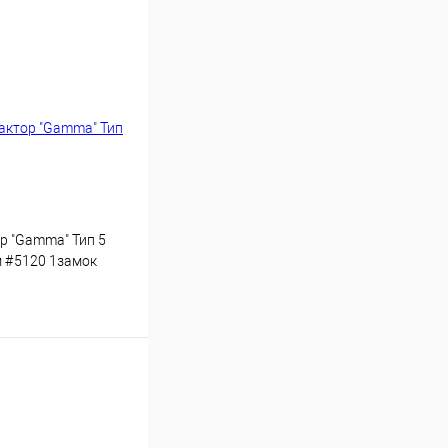
р "Gamma" Тип 5
м #5120 1замок
51 10шт/уп
Купить