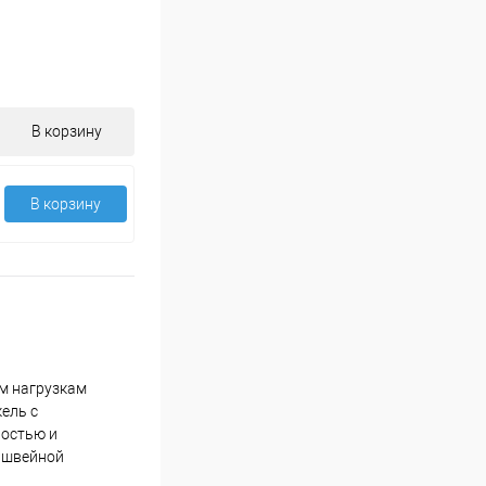
В корзину
В корзину
ым нагрузкам
ель с
ностью и
й швейной