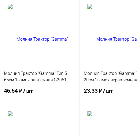
Молния Трактор "Gamma" Тип 5
Молния Трактор "Gamma" 
65см 1замок разъемная G3051
20см 1замок неразъемна
10шт/уп
10шт/уп
46.54 ₽
23.33 ₽
/ шт
/ шт
Купить
Купить
В избранное
В избранное