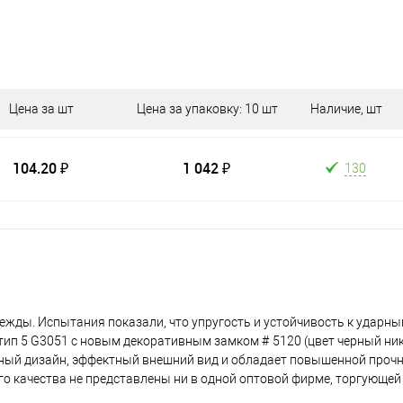
Цена за шт
Цена за упаковку: 10 шт
Наличие, шт
104.20 ₽
1 042 ₽
130
ежды. Испытания показали, что упругость и устойчивость к ударн
 тип 5 G3051 с новым декоративным замком # 5120 (цвет черный ник
ный дизайн, эффектный внешний вид и обладает повышенной проч
о качества не представлены ни в одной оптовой фирме, торгующе