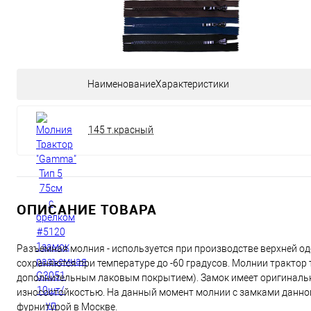
НаименованиеХарактеристики
145 т.красный
ОПИСАНИЕ ТОВАРА
Разъемная молния - используется при производстве верхней од
сохраняются при температуре до -60 градусов. Молнии трактор
дополнительным лаковым покрытием). Замок имеет оригиналь
износостойкостью. На данный момент молнии с замками данног
фурнитурой в Москве.