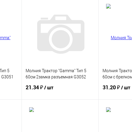
Тип 5
Молния Трактор "Gamma" Тип 5
Молния Тракто
я G3051
60см 2замка разъемная G3052
60см с брелко
U(петлевая) 10шт/уп
разъемная G30
21.34 ₽
31.20 ₽
/ шт
/ шт
Купить
В избранное
В избранное