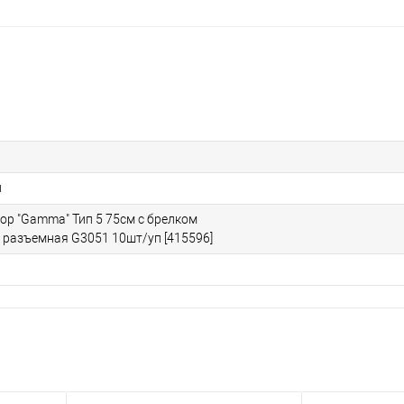
й
ор "Gamma" Тип 5 75см с брелком
 разъемная G3051 10шт/уп [415596]