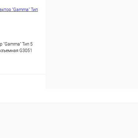
р "Gamma" Тип 5
азъемная G3051
Купить