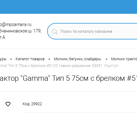
fo@mpsamara.ru
бчаниновское ш. 179,
т.А
•
•
•
туры
Каталог товаров
Молнии, бегунки, слайдеры.
Молнии тракт
mma" Тип 5 75см с брелком #5120 1замок разъемная G3051 10шт/уп
актор "Gamma" Тип 5 75см с брелком #5
Код:
29922