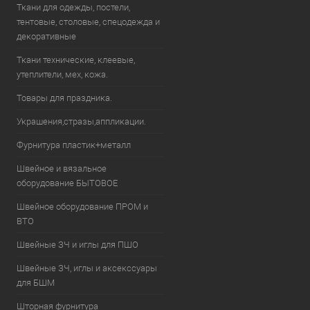
Ткани для одежды, постели,
тентовые, столовые, спецодежда и
декоративные
Ткани технические, клеевые,
утеплители, мех, кожа.
Товары для праздника.
Украшения,стразы,аппликации.
Фурнитура пластик+металл
Швейное и вязальное
оборудование БЫТОВОЕ
Швейное оборудование ПРОМ и
ВТО
Швейные ЗЧ и иглы для ПШО
Швейные ЗЧ, иглы и аксекссуары
для БШМ
Шторная фурнитура