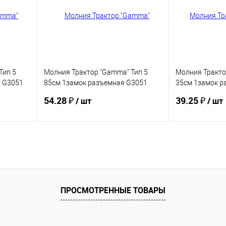
Тип 5
Молния Трактор "Gamma" Тип 5
Молния Тракто
я G3051
85см 1замок разъемная G3051
35см 1замок р
10шт/уп
10шт/уп
54.28 ₽
39.25 ₽
/ шт
/ шт
Купить
В избранное
В избранное
ПРОСМОТРЕННЫЕ ТОВАРЫ