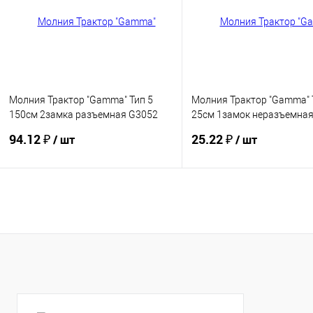
Молния Трактор "Gamma" Тип 5
Молния Трактор "Gamma" 
150см 2замка разъемная G3052
25см 1замок неразъемна
10шт/уп
10шт/уп
94.12 ₽
25.22 ₽
/ шт
/ шт
Купить
Купить
В избранное
В избранное