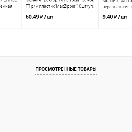
СИЛЕННОЕ
Молния Трактор Тип 5 90см 1замок
Молния Тракто
ъемная
ТТ р/м пластик"MaxZipper"10шт/уп.
неразъемная п
цв.черн/серебро
60.49 ₽
9.40 ₽
/ шт
/ шт
Купить
В избранное
В избранное
ПРОСМОТРЕННЫЕ ТОВАРЫ