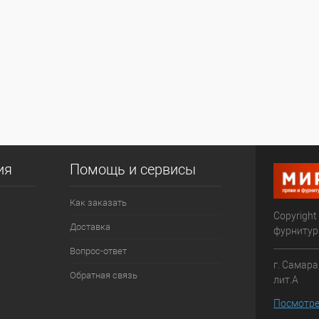
ия
Помощь и сервисы
Как заказать
Copyright
Доставка
фурниту
Вопрос-ответ
г. Самара
Обратная связь
лит.А
Посмотре