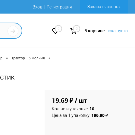
Заказать звонок
Вход
Регистрация
0
0
В корзине
пока пусто
•
•
ор
Трактор Т.5 молния
стик
19.69 ₽
/ шт
10
Кол-во в упаковке:
196.90 ₽
Цена за 1 упаковку: