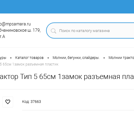
fo@mpsamara.ru
бчаниновское ш. 179,
т.А
•
•
•
туры
Каталог товаров
Молнии, бегунки, слайдеры.
Молнии тракт
5 65см 1замок разъемная пластик
актор Тип 5 65см 1замок разъемная пла
Код:
37663