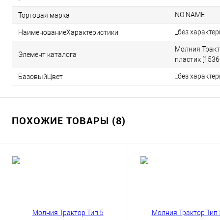
NO NAME
Торговая марка
_без характе
НаименованиеХарактеристики
Молния Тракт
Элемент каталога
пластик [1536
_без характе
БазовыйЦвет
ПОХОЖИЕ ТОВАРЫ (8)