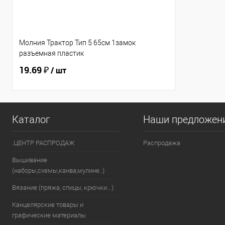
Молния Трактор Тип 5 65см 1замок
разъемная пластик
19.69 ₽
/ шт
Каталог
Наши предложен
.ЦЕНТР РАСПРОДАЖ
Распродажа
Вышивание
(наборы,схемы,канва,мулине..)
Вязание (пряжа, спицы, крючки...)
Канцелярские товары и
графические материалы