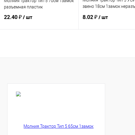
Молния Трактор Тип 5 У
Молния Трактор Тип 5 70см 1замок
звено 18см 1замок нераз
разъемная пластик
LOGO
22.40 ₽
8.02 ₽
/ шт
/ шт
Купить
Купить
В избранное
В избранное