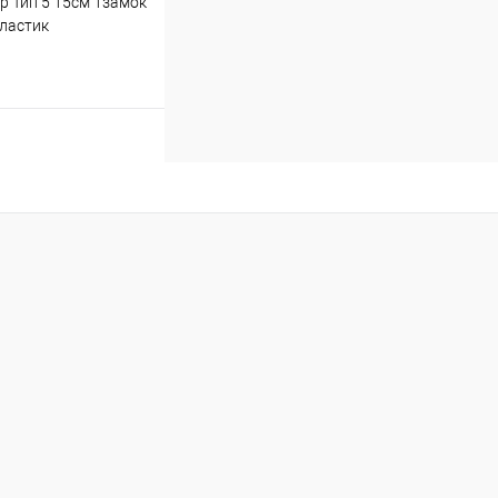
р Тип 5 15см 1замок
ластик
Купить