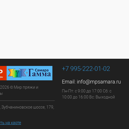
+7 995-222-01-02
Email:
info@mpsamara.ru
 2026 © Мир пряжи и
Пн-Пт: с 9:00 до 17:00 Сб: с
ры
10:00 до 16:00 Вс: Выходной
, Зубчаниновское шоссе, 179,
ть на карте