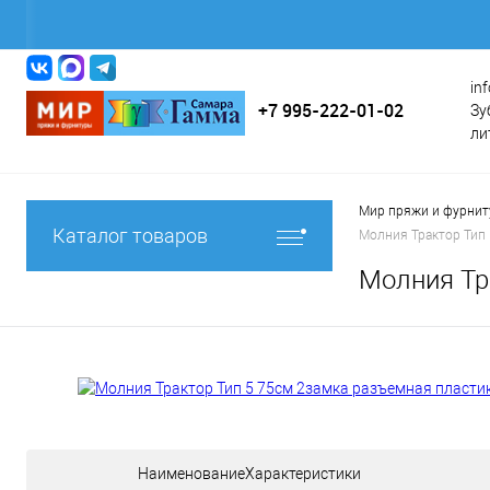
in
+7 995-222-01-02
Зу
ли
Мир пряжи и фурни
Каталог товаров
Молния Трактор Тип 
Молния Тр
НаименованиеХарактеристики