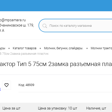
fo@mpsamara.ru
бчаниновское ш. 179,
т.А
•
•
•
туры
Каталог товаров
Молнии, бегунки, слайдеры.
Молнии тракт
5 75см 2замка разъемная пластик
актор Тип 5 75см 2замка разъемная пла
Код:
48939
Цена за шт
Цена за упаковку: 10 шт
Наличие, шт