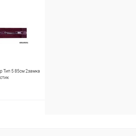
Купить
р Тип 5 85см 2замка
стик
Купить