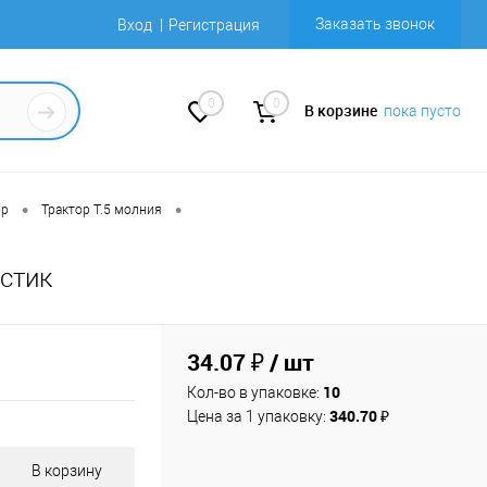
Заказать звонок
Вход
Регистрация
0
0
В корзине
пока пусто
•
•
ор
Трактор Т.5 молния
стик
34.07 ₽
/ шт
10
Кол-во в упаковке:
340.70 ₽
Цена за 1 упаковку:
В корзину