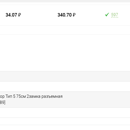
34.07 ₽
340.70 ₽
597
ор Тип 5 75см 2замка разъемная
89]