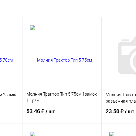
Молния Трактор Тип 5 75см 1замок
м 2замка
Молния Тракто
ТТ р/м
разъемная пла
пластик"MaxZipper"10/50шт/уп.
53.46 ₽
23.50 ₽
/ шт
/ шт
цв.черн/серебро