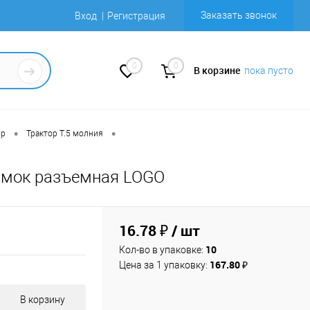
Заказать звонок
Вход
Регистрация
0
0
В корзине
пока пусто
•
•
ор
Трактор Т.5 молния
амок разъемная LOGO
16.78 ₽
/ шт
10
Кол-во в упаковке:
167.80 ₽
Цена за 1 упаковку:
В корзину