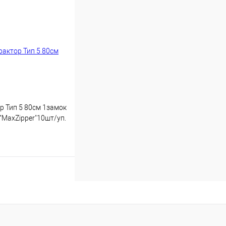
Купить
р Тип 5 80см 1замок
"MaxZipper"10шт/уп.
ро
Купить