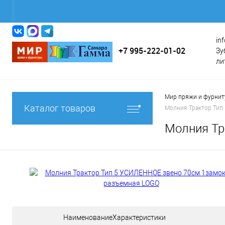
in
+7 995-222-01-02
Зу
ли
Мир пряжи и фурни
Каталог товаров
Молния Трактор Тип
Молния Тр
НаименованиеХарактеристики