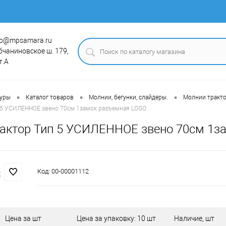
fo@mpsamara.ru
бчаниновское ш. 179,
т.А
•
•
•
туры
Каталог товаров
Молнии, бегунки, слайдеры.
Молнии тракт
 5 УСИЛЕННОЕ звено 70см 1замок разъемная LOGO
актор Тип 5 УСИЛЕННОЕ звено 70см 1з
Код:
00-00001112
Цена за шт
Цена за упаковку: 10 шт
Наличие, шт