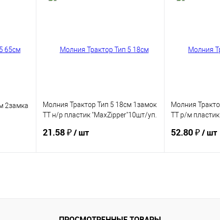
Купить
В избранное
В избранное
Молния Трактор Тип 5 18см 1замок
Молния Тракто
м 2замка
ТТ н/р пластик "MaxZipper"10шт/уп.
ТТ р/м пластик
цв.черн/серебро
цв.черн/сереб
21.58 ₽
52.80 ₽
/ шт
/ шт
Купить
В избранное
В избранное
ПРОСМОТРЕННЫЕ ТОВАРЫ