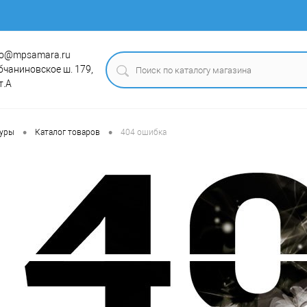
fo@mpsamara.ru
бчаниновское ш. 179,
т.А
•
•
туры
Каталог товаров
404 ошибка