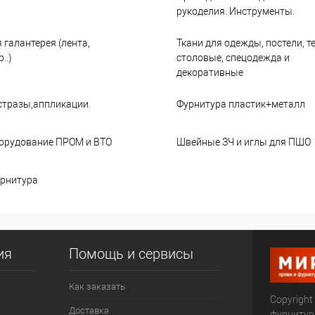
рукоделия. Инструменты.
 галантерея (лента,
Ткани для одежды, постели, т
..)
столовые, спецодежда и
декоративные
стразы,аппликации.
Фурнитура пластик+металл
орудование ПРОМ и ВТО
Швейные ЗЧ и иглы для ПШО
рнитура
ия
Помощь и сервисы
Как заказать
Copyright
Доставка
фурниту