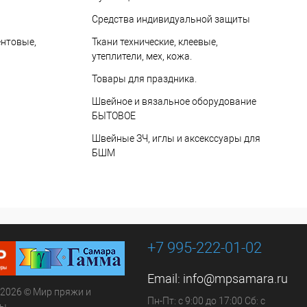
Средства индивидуальной защиты
ентовые,
Ткани технические, клеевые,
утеплители, мех, кожа.
Товары для праздника.
Швейное и вязальное оборудование
БЫТОВОЕ
Швейные ЗЧ, иглы и аксекссуары для
БШМ
+7 995-222-01-02
Email:
info@mpsamara.ru
 2026 © Мир пряжи и
Пн-Пт: с 9:00 до 17:00 Сб: с
ры