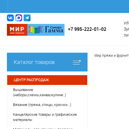
in
+7 995-222-01-02
Зу
ли
Мир пряжи и фурни
Каталог товаров
.ЦЕНТР РАСПРОДАЖ
Вышивание
(наборы,схемы,канва,мулине..)
Вязание (пряжа, спицы, крючки...)
Канцелярские товары и графические
материалы