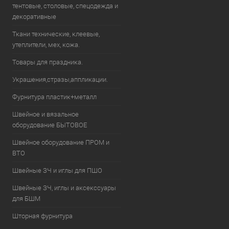
тентовые, столовые, спецодежда и
декоративные
Ткани технические, клеевые,
утеплители, мех, кожа.
Товары для праздника.
Украшения,стразы,аппликации.
Фурнитура пластик+металл
Швейное и вязальное
оборудование БЫТОВОЕ
Швейное оборудование ПРОМ и
ВТО
Швейные ЗЧ и иглы для ПШО
Швейные ЗЧ, иглы и аксекссуары
для БШМ
Шторная фурнитура