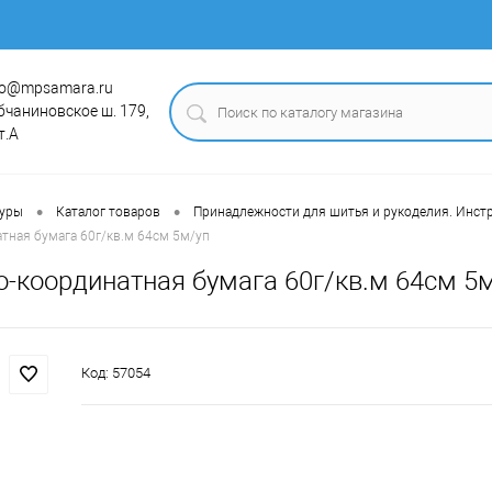
fo@mpsamara.ru
бчаниновское ш. 179,
т.А
•
•
туры
Каталог товаров
Принадлежности для шитья и рукоделия. Инст
тная бумага 60г/кв.м 64см 5м/уп
-координатная бумага 60г/кв.м 64см 5
Код:
57054