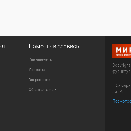
ия
Помощь и сервисы
Как заказать
Copyright
Доставка
фурниту
Вопрос-ответ
г. Самара
Обратная связь
лит.А
Посмотре