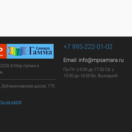
+7 995-222-01-02
Email:
info@mpsamara.ru
 2026 © Мир пряжи и
Пн-Пт: с 9:00 до 17:00 Сб: с
ры
10:00 до 16:00 Вс: Выходной
, Зубчаниновское шоссе, 179,
ть на карте