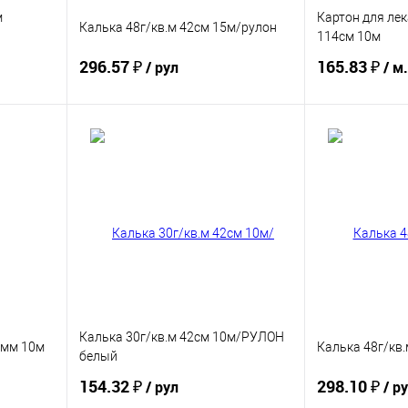
м
Картон для ле
Калька 48г/кв.м 42см 15м/рулон
114см 10м
296.57 ₽
165.83 ₽
/ рул
/ м
Купить
В избранное
В избранное
Калька 30г/кв.м 42см 10м/РУЛОН
2мм 10м
Калька 48г/кв.
белый
154.32 ₽
298.10 ₽
/ рул
/ р