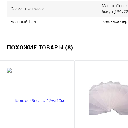
Масштабно-ко
Элемент каталога
5м/уп [134728
_без характе
БазовыйЦвет
ПОХОЖИЕ ТОВАРЫ (8)