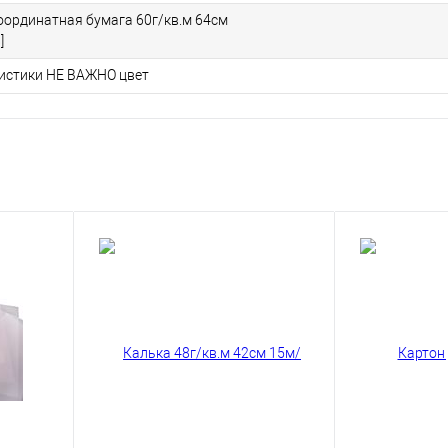
ординатная бумага 60г/кв.м 64см
]
ристики НЕ ВАЖНО цвет