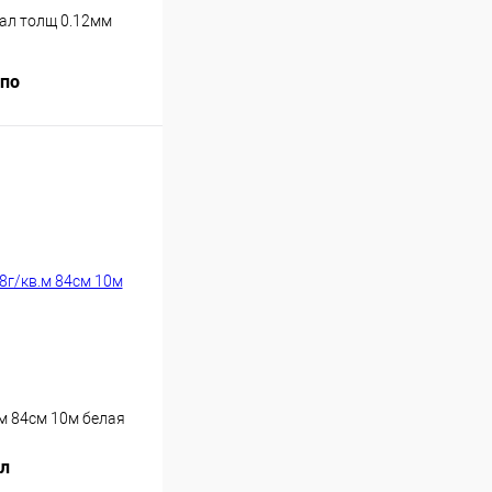
кал толщ 0.12мм
.по
Купить
м 84см 10м белая
ул