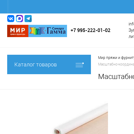
in
+7 995-222-01-02
Зу
ли
Мир пряжи и фурни
Каталог товаров
Масштабно-координа
Масштабно