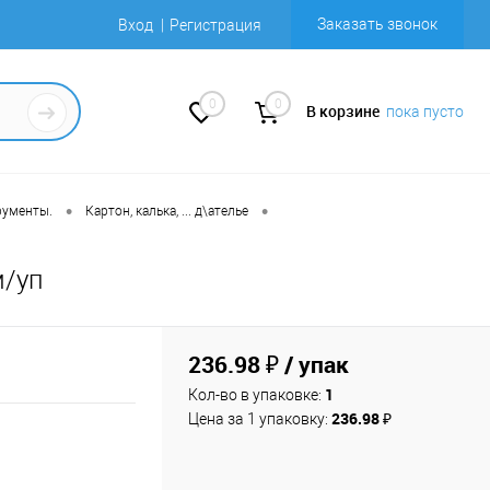
Заказать звонок
Вход
Регистрация
0
0
В корзине
пока пусто
•
•
рументы.
Картон, калька, ... д\ателье
м/уп
236.98 ₽
/ упак
1
Кол-во в упаковке:
236.98 ₽
Цена за 1 упаковку: