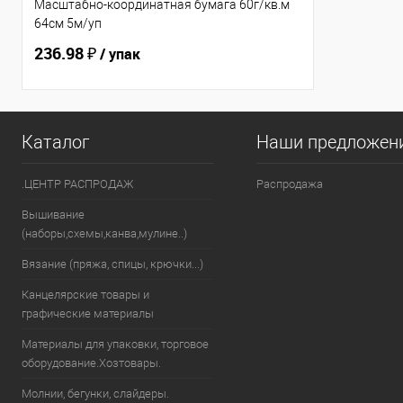
Масштабно-координатная бумага 60г/кв.м
64см 5м/уп
236.98 ₽
/ упак
Каталог
Наши предложен
.ЦЕНТР РАСПРОДАЖ
Распродажа
Вышивание
(наборы,схемы,канва,мулине..)
Вязание (пряжа, спицы, крючки...)
Канцелярские товары и
графические материалы
Материалы для упаковки, торговое
оборудование.Хозтовары.
Молнии, бегунки, слайдеры.