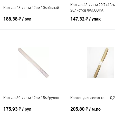
Калька 48г/кв.м 29.7x42с
Калька 48г/кв.м 42см 10м белый
20листов ФАСОВКА
188.38 ₽
147.32 ₽
/ рул
/ упак
Купить
Купить
В избранное
В избранное
Калька 30г/кв.м 42см 15м/рулон
Картон для лекал толщ 0,
175.93 ₽
205.80 ₽
/ рул
/ м.по