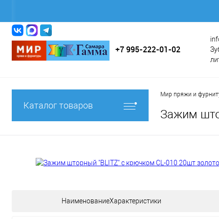
in
+7 995-222-01-02
Зу
ли
Мир пряжи и фурни
Каталог товаров
Зажим што
НаименованиеХарактеристики