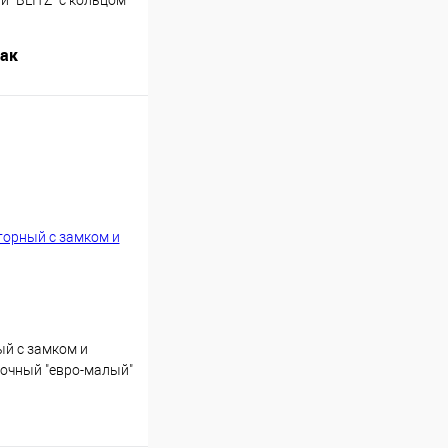
 "BLITZ" с кольцом
пак
Купить
й с замком и
очный "евро-малый"
арниза 100шт/уп