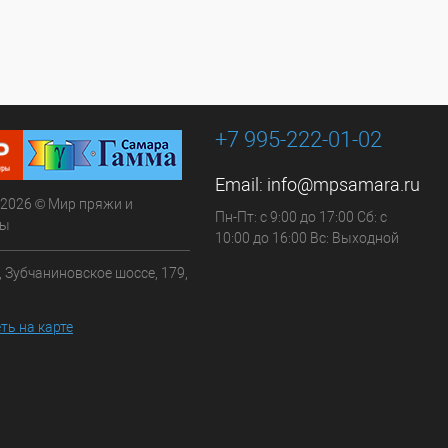
+7 995-222-01-02
Email:
info@mpsamara.ru
 2026 © Мир пряжи и
Пн-Пт: с 9:00 до 17:00 Сб: с
ры
10:00 до 16:00 Вс: Выходной
, Зубчаниновское шоссе, 179,
ть на карте