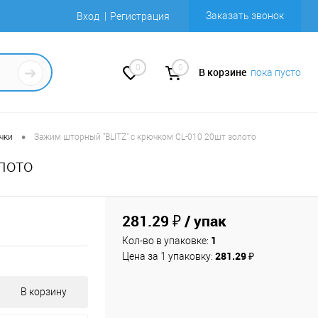
Заказать звонок
Вход
Регистрация
0
0
В корзине
пока пусто
•
чки
Зажим шторный "BLITZ" с крючком CL-010 20шт золото
лото
281.29 ₽
/ упак
1
Кол-во в упаковке:
281.29 ₽
Цена за 1 упаковку:
В корзину