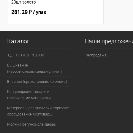
20шт золото
281.29 ₽
/ упак
Каталог
Наши предложен
.ЦЕНТР РАСПРОДАЖ
Распродажа
Вышивание
(наборы,схемы,канва,мулине..)
Вязание (пряжа, спицы, крючки...)
Канцелярские товары и
графические материалы
Материалы для упаковки, торговое
оборудование.Хозтовары.
Молнии, бегунки, слайдеры.