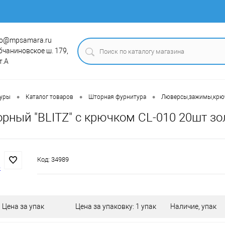
fo@mpsamara.ru
бчаниновское ш. 179,
т.А
•
•
•
туры
Каталог товаров
Шторная фурнитура
Люверсы,зажимы,крю
рный "BLITZ" с крючком CL-010 20шт зо
Код:
34989
Цена за упак
Цена за упаковку: 1 упак
Наличие, упак