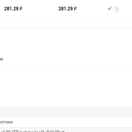
281.29 ₽
281.29 ₽
76
е.
ристики