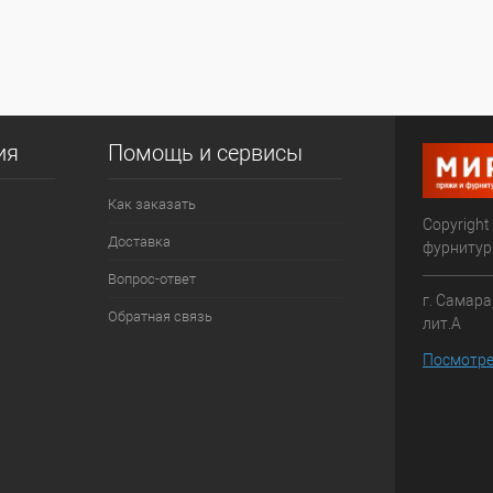
ия
Помощь и сервисы
Как заказать
Copyright
Доставка
фурниту
Вопрос-ответ
г. Самара
Обратная связь
лит.А
Посмотре