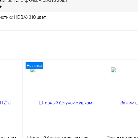
й "BLITZ" с крючком CL-010 20шт
6]
ристики НЕ ВАЖНО цвет
Новинка