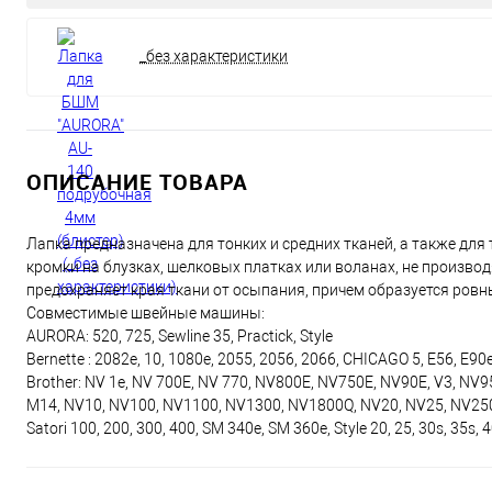
_без характеристики
ОПИСАНИЕ ТОВАРА
Лапка предназначена для тонких и средних тканей, а также для
кромки на блузках, шелковых платках или воланах, не произво
предохраняет края ткани от осыпания, причем образуется ровн
Совместимые швейные машины:
AURORA: 520, 725, Sewline 35, Practick, Style
Bernette : 2082e, 10, 1080e, 2055, 2056, 2066, CHICAGO 5, E56, E9
Brother: NV 1e, NV 700E, NV 770, NV800E, NV750E, NV90E, V3, NV950
M14, NV10, NV100, NV1100, NV1300, NV1800Q, NV20, NV25, NV25
Satori 100, 200, 300, 400, SM 340e, SM 360e, Style 20, 25, 30s, 35s,