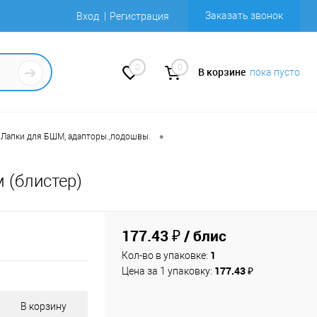
Заказать звонок
Вход
Регистрация
0
0
В корзине
пока пусто
•
Лапки для БШМ, адапторы.,подошвы.
 (блистер)
177.43 ₽
/ блис
1
Кол-во в упаковке:
177.43 ₽
Цена за 1 упаковку:
В корзину