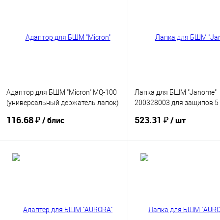
Адаптор для БШМ "Micron" MQ-100
Лапка для БШМ "Janome"
(универсальный держатель лапок)
200328003 для защипов 5
СК
(блистер)
116.68 ₽
523.31 ₽
/ блис
/ шт
Купить
Купить
В избранное
В избранное