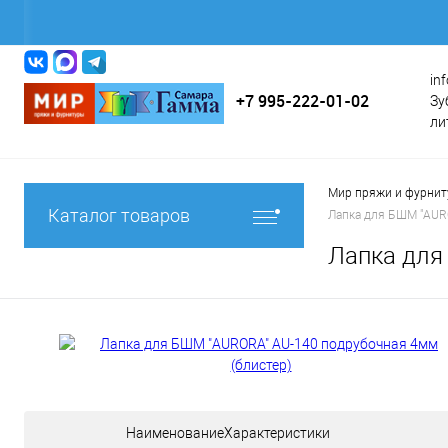
in
+7 995-222-01-02
Зу
ли
Мир пряжи и фурни
Каталог товаров
Лапка для БШМ "AUR
Лапка для
НаименованиеХарактеристики