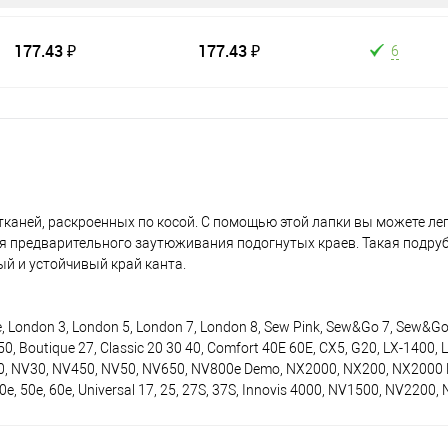
177.43 ₽
177.43 ₽
6
 тканей, раскроенных по косой. С помощью этой лапки вы можете ле
дя предварительного заутюживания подогнутых краев. Такая подру
ый и устойчивый край канта.
0e, London 3, London 5, London 7, London 8, Sew Pink, Sew&Go 7, Sew&G
, Boutique 27, Classic 20 30 40, Comfort 40E 60E, CX5, G20, LX-1400, 
0, NV30, NV450, NV50, NV650, NV800e Demo, NX2000, NX200, NX2000
 40e, 50e, 60e, Universal 17, 25, 27S, 37S, Innovis 4000, NV1500, NV2200