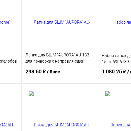
Лапка для БШМ "AURORA" AU-133
Набор лапок 
 желобов
для пэчворка с направляющей
15шт 6906739
(блистер)
298.60 ₽
1 080.25 ₽
/ блис
/
Купить
В избранное
В избранное