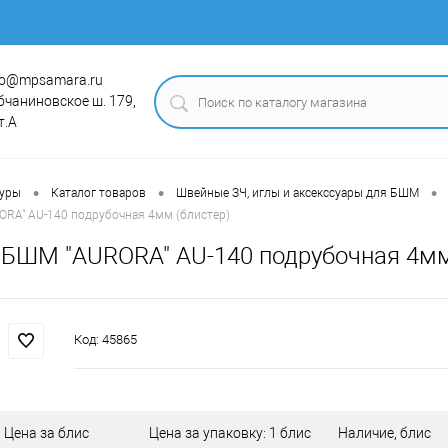
fo@mpsamara.ru
бчаниновское ш. 179,
т.А
•
•
•
туры
Каталог товаров
Швейные ЗЧ, иглы и аксекссуары для БШМ
ORA" AU-140 подрубочная 4мм (блистер)
 БШМ "AURORA" AU-140 подрубочная 4мм
Код:
45865
Цена за блис
Цена за упаковку: 1 блис
Наличие, блис