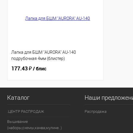
Лапка для БШМ "AURORA" AU-140
подрубочная 4мм (блистер)
177.43 ₽
/ блис
Каталог
Наши предложен
.ЦЕНТР РАСПРОДАЖ
Распродажа
Вышивание
(наборы,схемы,канва,мулине..)