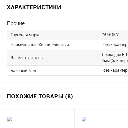
ХАРАКТЕРИСТИКИ
Прочие
"AURORA"
Торговая марка
_без характе
НаименованиеХарактеристики
Лапка для БШ
Элемент каталога
4мм (блистер)
_без характе
БазовыйЦвет
ПОХОЖИЕ ТОВАРЫ (8)