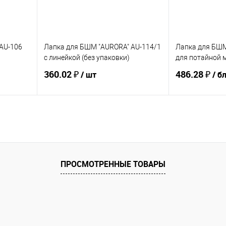
AU-106
Лапка для БШМ "AURORA" AU-114/1
Лапка для БШМ
с линейкой (без упаковки)
для потайной 
360.02 ₽
486.28 ₽
/ шт
/ б
Купить
В избранное
В избранное
ПРОСМОТРЕННЫЕ ТОВАРЫ