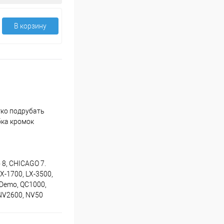
В корзину
гко подрубать
бка кромок
o 8, CHICAGO 7.
LX-1700, LX-3500,
 Demo, QC1000,
, NV2600, NV50