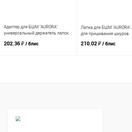
Адаптер для БШМ "AURORA"
Лапка для БШМ "AURORA" 
универсальный держатель лапок
для пришивания шнуров
AU-100 (блистер)
202.36 ₽
210.02 ₽
/ блис
/ блис
Купить
Купить
В избранное
В избранное