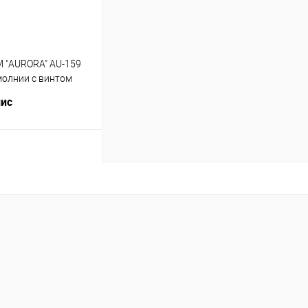
 "AURORA" AU-159
молнии с винтом
лис
Купить