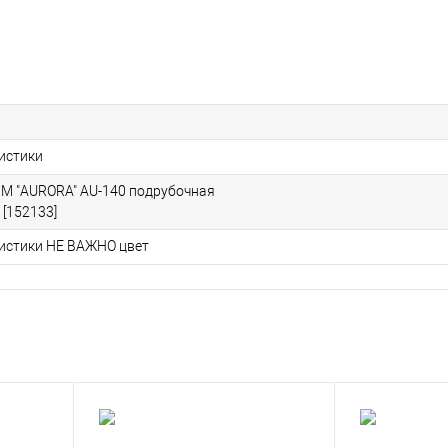
ристики
М "AURORA" AU-140 подрубочная
 [152133]
ристики НЕ ВАЖНО цвет