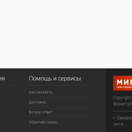
ия
Помощь и сервисы
Как заказать
Copyright
Доставка
фурниту
Вопрос-ответ
г. Самара
Обратная связь
лит.А