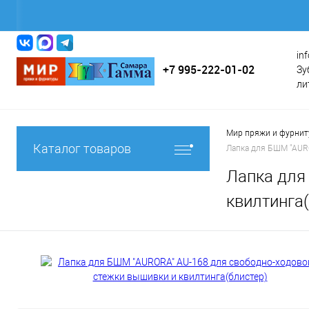
in
+7 995-222-01-02
Зу
ли
Мир пряжи и фурни
Каталог товаров
Лапка для БШМ "AUR
Лапка для
квилтинга(