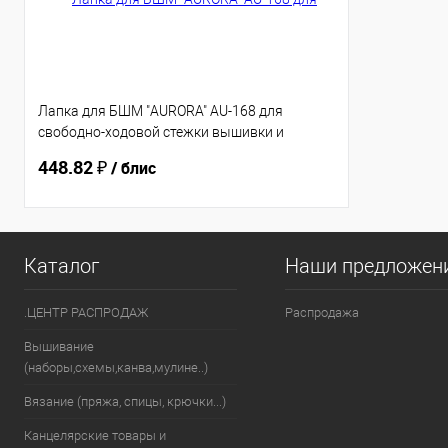
Лапка для БШМ "AURORA" AU-168 для
свободно-ходовой стежки вышивки и
квилтинга(блистер)
448.82 ₽
/ блис
Каталог
Наши предложен
.ЦЕНТР РАСПРОДАЖ
Распродажа
Вышивание
(наборы,схемы,канва,мулине..)
Вязание (пряжа, спицы, крючки...)
Канцелярские товары и