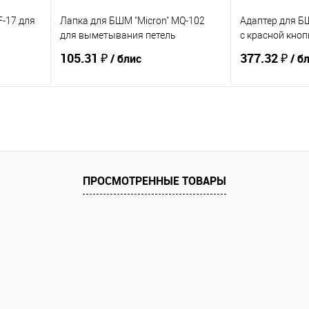
F-17 для
Лапка для БШМ "Micron" MQ-102
Адаптер для Б
для выметывания петель
с красной кноп
105.31 ₽
377.32 ₽
/ блис
/ б
Купить
В избранное
В избранное
ПРОСМОТРЕННЫЕ ТОВАРЫ