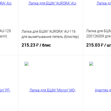
AU-129
Лапка для БШМ
Лапка для БШМ "AURORA" AU-116
алл)
200126009 для
для выметывания петель (блистер)
(блистер)
215.23 ₽
215.03 ₽
/ блис
/ ш
Купить
В избранное
В избранное