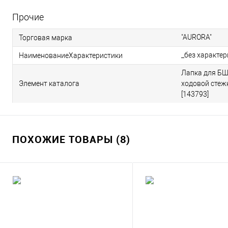
Прочие
"AURORA"
Торговая марка
_без характе
НаименованиеХарактеристики
Лапка для БШ
Элемент каталога
ходовой стеж
[143793]
ПОХОЖИЕ ТОВАРЫ (8)