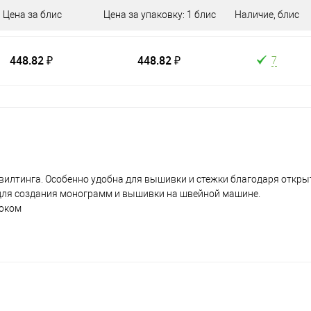
Цена за блис
Цена за упаковку: 1 блис
Наличие, блис
448.82 ₽
448.82 ₽
7
квилтинга. Особенно удобна для вышивки и стежки благодаря откр
для создания монограмм и вышивки на швейной машине.
током