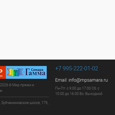
+7 995-222-01-02
Email:
info@mpsamara.ru
 2026 © Мир пряжи и
Пн-Пт: с 9:00 до 17:00 Сб: с
ры
10:00 до 16:00 Вс: Выходной
, Зубчаниновское шоссе, 179,