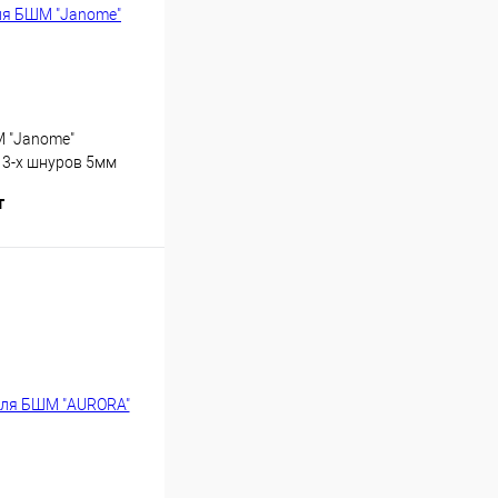
 "Janome"
 3-х шнуров 5мм
т
Купить