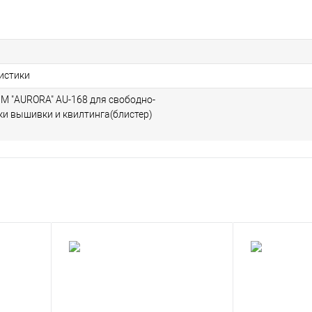
ристики
М "AURORA" AU-168 для свободно-
ки вышивки и квилтинга(блистер)