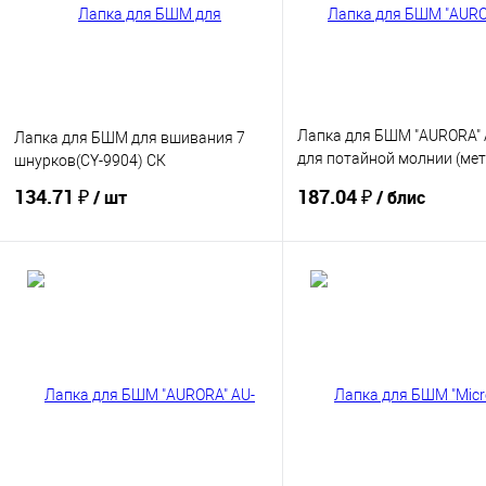
Лапка для БШМ "AURORA" 
Лапка для БШМ для вшивания 7
для потайной молнии (мет
шнурков(CY-9904) СК
(блистер)
134.71 ₽
187.04 ₽
/ шт
/ блис
Купить
Купить
В избранное
В избранное