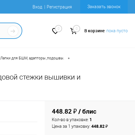
Заказать звонок
Вход
Регистрация
0
0
В корзине
пока пусто
•
Лапки для БШМ, адапторы.,подошвы.
довой стежки вышивки и
448.82 ₽
/ блис
1
Кол-во в упаковке:
448.82 ₽
Цена за 1 упаковку: