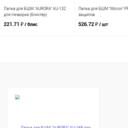
Лапка для БШМ "AURORA" AU-132
Лапка для БШМ "Micron" P
для пэчворка (блистер)
защипов
221.71 ₽
526.72 ₽
/ блис
/ шт
Купить
Купить
В избранное
В избранное