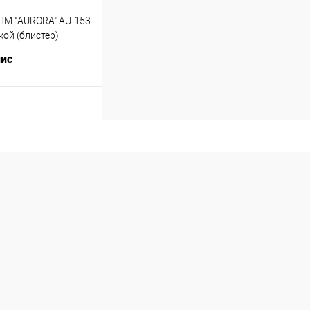
ШМ "AURORA" AU-153
кой (блистер)
лис
Купить