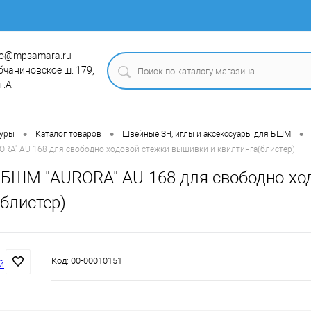
fo@mpsamara.ru
бчаниновское ш. 179,
т.А
•
•
•
туры
Каталог товаров
Швейные ЗЧ, иглы и аксекссуары для БШМ
ORA" AU-168 для свободно-ходовой стежки вышивки и квилтинга(блистер)
 БШМ "AURORA" AU-168 для свободно-хо
блистер)
Код:
00-00010151