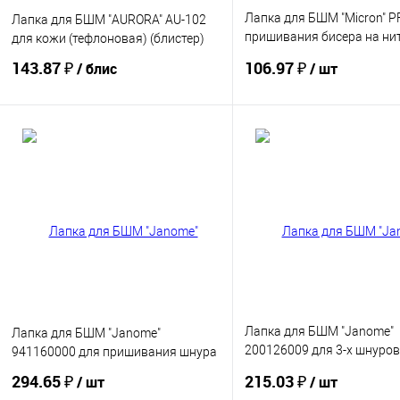
Лапка для БШМ "Micron" P
Лапка для БШМ "AURORA" AU-102
пришивания бисера на нит
для кожи (тефлоновая) (блистер)
блистере
143.87 ₽
106.97 ₽
/ блис
/ шт
Купить
Купить
В избранное
В избранное
Лапка для БШМ "Janome"
Лапка для БШМ "Janome"
200126009 для 3-х шнуро
941160000 для пришивания шнура
(блистер)
294.65 ₽
215.03 ₽
/ шт
/ шт