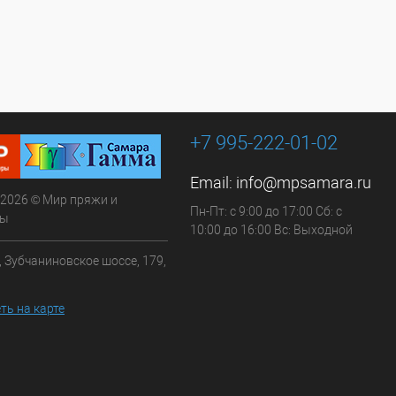
+7 995-222-01-02
Email:
info@mpsamara.ru
 2026 © Мир пряжи и
Пн-Пт: с 9:00 до 17:00 Сб: с
ры
10:00 до 16:00 Вс: Выходной
, Зубчаниновское шоссе, 179,
ть на карте