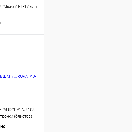
"Micron" PF-17 для
т
Купить
 "AURORA" AU-108
трочки (блистер)
лис