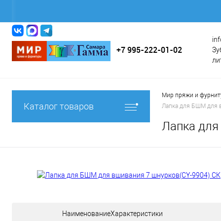
in
+7 995-222-01-02
Зу
ли
Мир пряжи и фурни
Каталог товаров
Лапка для БШМ для 
Лапка для
НаименованиеХарактеристики