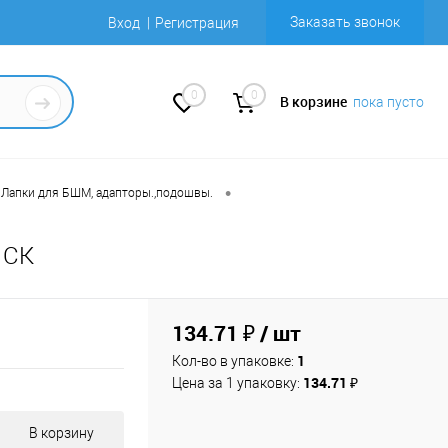
Заказать звонок
Вход
Регистрация
0
0
В корзине
пока пусто
•
Лапки для БШМ, адапторы.,подошвы.
 СК
134.71 ₽
/ шт
1
Кол-во в упаковке:
134.71 ₽
Цена за 1 упаковку:
В корзину