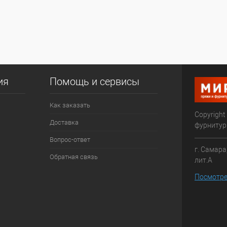
ия
Помощь и сервисы
Как заказать
Copyright
Доставка
фурниту
Вопрос-ответ
г. Самара
Обратная связь
лит.А
Посмотре