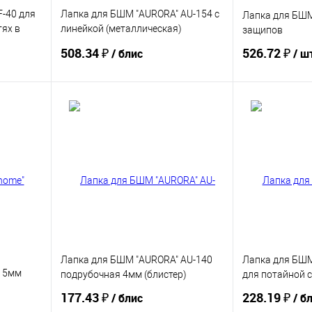
F-40 для
Лапка для БШМ "AURORA" AU-154 с
Лапка для БШМ 
ях в
линейкой (металлическая)
защипов
(блистер)
508.34 ₽
526.72 ₽
/ блис
/ ш
Купить
В избранное
В избранное
Лапка для БШМ "AURORA" AU-140
Лапка для БШМ
в 5мм
подрубочная 4мм (блистер)
для потайной с
177.43 ₽
228.19 ₽
/ блис
/ б