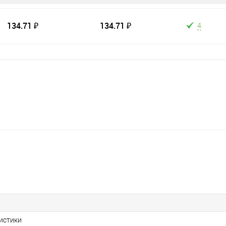
134.71 ₽
134.71 ₽
4
ристики