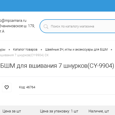
fo@mpsamara.ru
бчаниновское ш. 179,
т.А
•
•
•
туры
Каталог товаров
Швейные ЗЧ, иглы и аксекссуары для БШМ
вшивания 7 шнурков(CY-9904) СК
 БШМ для вшивания 7 шнурков(CY-9904)
Код:
46764
Цена за шт
Цена за упаковку: 1 шт
Наличие, шт