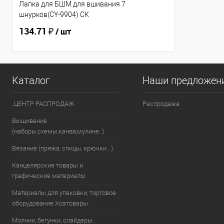
Лапка для БШМ для вшивания 7
шнурков(CY-9904) СК
134.71 ₽
/ шт
Каталог
Наши предложен
.ЦЕНТР РАСПРОДАЖ
Распродажа
Вышивание
(наборы,схемы,канва,мулине..)
Вязание (пряжа, спицы, крючки...)
Канцелярские товары и
графические материалы
Материалы для упаковки, торговое
оборудование.Хозтовары.
Молнии, бегунки, слайдеры.