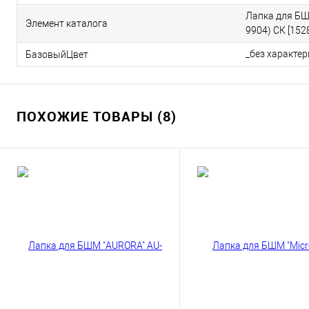
Лапка для БШ
Элемент каталога
9904) СК [152
_без характе
БазовыйЦвет
ПОХОЖИЕ ТОВАРЫ (8)