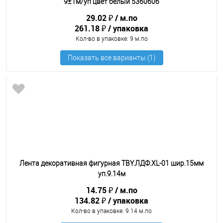
9±1м/уп цвет белый 5360606
29.02 ₽
м.по
261.18 ₽
упаковка
Кол-во в упаковке
: 9 м.по
Лента декоративная фигурная TBY.ЛДФ.XL-01 шир.15мм
уп.9.14м
14.75 ₽
м.по
134.82 ₽
упаковка
Кол-во в упаковке
: 9.14 м.по