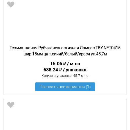
Тесьма тканая Рубчик неэластичная Лампас TBY NET0415
шир.15мм цв т.синий/белый/красн уп.45,7м
15.06 ₽
м.по
688.24 ₽
упаковка
Кол-во в упаковке
: 45.7 м.по