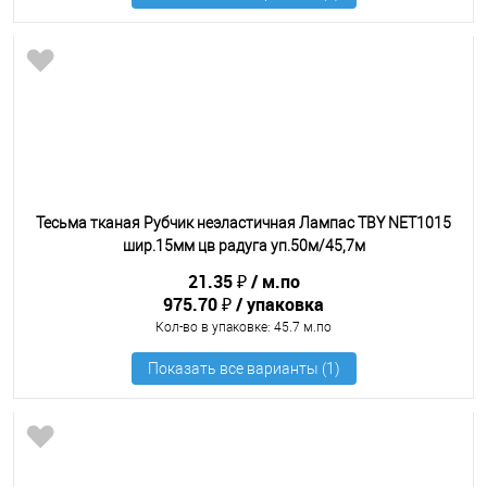
Тесьма тканая Рубчик неэластичная Лампас TBY NET1015
шир.15мм цв радуга уп.50м/45,7м
21.35 ₽
м.по
975.70 ₽
упаковка
Кол-во в упаковке
: 45.7 м.по