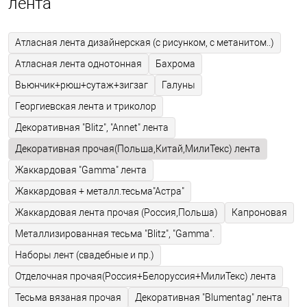
лента
Атласная лента дизайнерская (с рисунком, с метанитом..)
Атласная лента однотонная
Бахрома
Вьюнчик+рюш+сутаж+зигзаг
Галуны
Георгиевская лента и триколор
Декоративная "Blitz", "Annet" лента
Декоративная прочая(Польша,Китай,МилиТекс) лента
Жаккардовая "Gamma" лента
Жаккардовая + металл.тесьма"Астра"
Жаккардовая лента прочая (Россия,Польша)
Капроновая
Металлизированная тесьма "Blitz", "Gamma".
Наборы лент (свадебные и пр.)
Отделочная прочая(Россия+Белоруссия+МилиТекс) лента
Тесьма вязаная прочая
Декоративная "Blumentag" лента