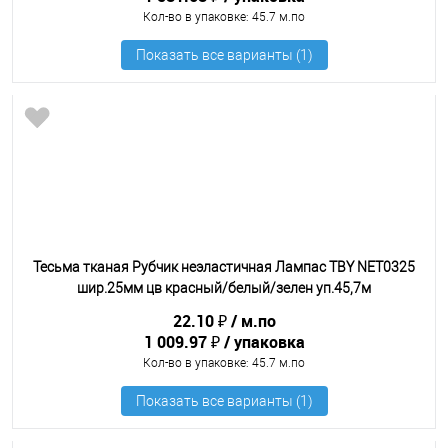
Кол-во в упаковке
: 45.7 м.по
Тесьма тканая Рубчик неэластичная Лампас TBY NET0325
шир.25мм цв красный/белый/зелен уп.45,7м
22.10 ₽
м.по
1 009.97 ₽
упаковка
Кол-во в упаковке
: 45.7 м.по