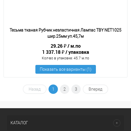
Тесьма тканая Рубчик неэластичная Лампас TBY NET1025
шир.25мм уп.45,7м
29.26 ₽
м.по
1 337.18 ₽
упаковка
Кол-во в упаковке
: 45.7 м.по
Назад
1
2
3
Вперед
КАТАЛОГ