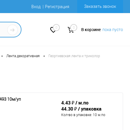
Заказать звонок
Вход
Регистрация
0
0
В корзине
пока пусто
•
•
Лента декоративная
Георгиевская лента и триколор
493 10м/уп
4.43 ₽
м.по
44.30 ₽
упаковка
Кол-во в упаковке
: 10 м.по