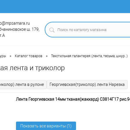
fo@mpsamara.ru
бчаниновское ш. 179,
т.А
•
•
туры
Каталог товаров
Текстильная галантерея (лента, тесьма, шнур..)
ая лента и триколор
иколор) лента в рулоне
Георгиевская(триколор) лента Нарезка
Лента Георгиевская 14мм тканая(жаккард) С3814Г17 рис.9