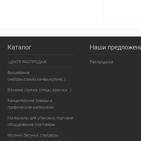
Каталог
Наши предложен
.ЦЕНТР РАСПРОДАЖ
Распродажа
Вышивание
(наборы,схемы,канва,мулине..)
Вязание (пряжа, спицы, крючки...)
Канцелярские товары и
графические материалы
Материалы для упаковки, торговое
оборудование.Хозтовары.
Молнии, бегунки, слайдеры.