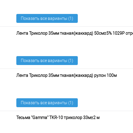
Лента Триколор 35мм тканая(жаккард) 50см±5% 1029Р отр
Лента Триколор 35мм тканая(жаккард) рулон 100м
Тесьма "Gamma" TKR-10 триколор 33м±2 м