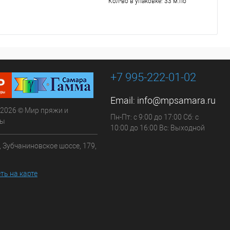
Кол-во в упаковке
: 33 м.по
+7 995-222-01-02
Email:
info@mpsamara.ru
 2026 © Мир пряжи и
Пн-Пт: с 9:00 до 17:00 Сб: с
ры
10:00 до 16:00 Вс: Выходной
, Зубчаниновское шоссе, 179,
ть на карте