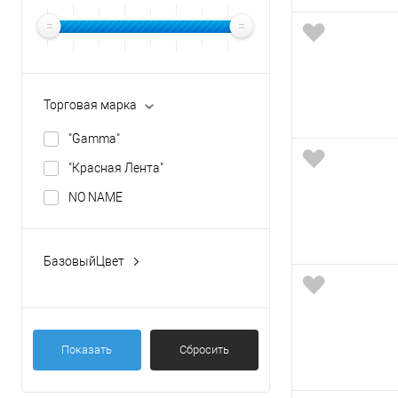
Торговая марка
"Gamma"
"Красная Лента"
NO NAME
БазовыйЦвет
_без характеристики НЕ ВАЖНО цвет
белый
Показать
Сбросить