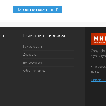
ия
Помощь и сервисы
Как заказать
Copyright
Доставка
фурниту
Вопрос-ответ
г. Самара
Обратная связь
лит.А
Посмотре