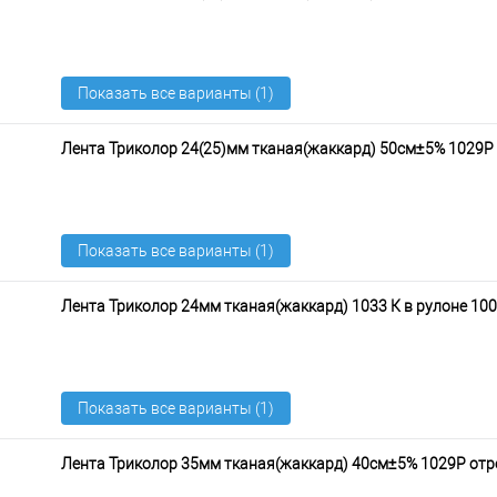
Лента Триколор 24(25)мм тканая(жаккард) 50см±5% 1029Р
Лента Триколор 24мм тканая(жаккард) 1033 К в рулоне 10
Лента Триколор 35мм тканая(жаккард) 40см±5% 1029Р отр