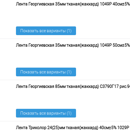
Лента Георгиевская 35мм тканая(жаккард) 1049Р 40см±5%
Лента Георгиевская 35мм тканая(жаккард) 1049Р 50см±5%
Лента Георгиевская 85мм тканая(жаккард) С3790Г17 рис.9
Лента Триколор 24(25)мм тканая(жаккард) 40см±5% 1029Р