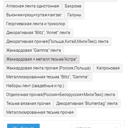
Атласная лента однотонная
Бахрома
Вьюнчик+рюш+сутаж+зигзаг
Галуны
Георгиевская лента и триколор
Декоративная "Blitz", "Annet" лента
Декоративная прочая(Польша,Китай,МилиТекс) лента
Жаккардовая "Gamma" лента
Жаккардовая + металл.тесьма"Астра"
Жаккардовая лента прочая (Россия,Польша)
Капроновая
Металлизированная тесьма "Blitz", "Gamma".
Наборы лент (свадебные и пр.)
Отделочная прочая(Россия+Белоруссия+МилиТекс) лента
Тесьма вязаная прочая
Декоративная "Blumentag" лента
Металлизированная тесьма прочая