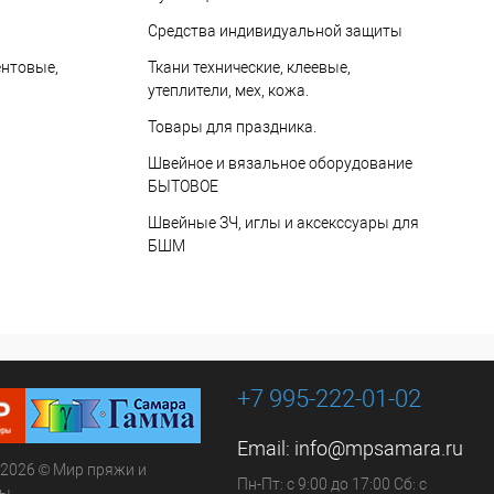
Средства индивидуальной защиты
ентовые,
Ткани технические, клеевые,
утеплители, мех, кожа.
Товары для праздника.
Швейное и вязальное оборудование
БЫТОВОЕ
Швейные ЗЧ, иглы и аксекссуары для
БШМ
+7 995-222-01-02
Email:
info@mpsamara.ru
 2026 © Мир пряжи и
Пн-Пт: с 9:00 до 17:00 Сб: с
ры