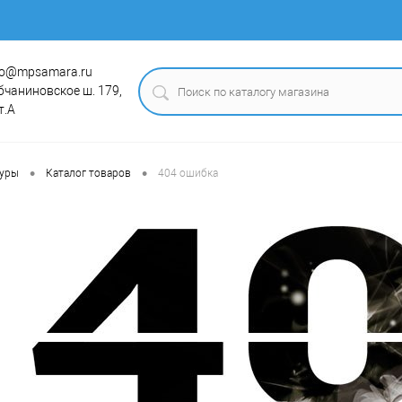
fo@mpsamara.ru
бчаниновское ш. 179,
т.А
•
•
туры
Каталог товаров
404 ошибка