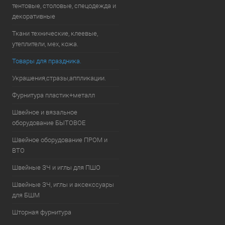
тентовые, столовые, спецодежда и
декоративные
Ткани технические, клеевые,
утеплители, мех, кожа.
Товары для праздника.
Украшения,стразы,аппликации.
Фурнитура пластик+металл
Швейное и вязальное
оборудование БЫТОВОЕ
Швейное оборудование ПРОМ и
ВТО
Швейные ЗЧ и иглы для ПШО
Швейные ЗЧ, иглы и аксекссуары
для БШМ
Шторная фурнитура