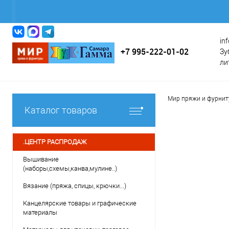
in
+7 995-222-01-02
Зу
ли
Мир пряжи и фурни
Каталог товаров
.ЦЕНТР РАСПРОДАЖ
Вышивание
(наборы,схемы,канва,мулине..)
Вязание (пряжа, спицы, крючки...)
Канцелярские товары и графические
материалы