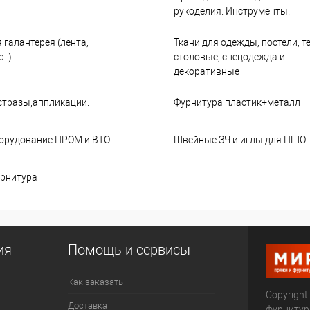
рукоделия. Инструменты.
 галантерея (лента,
Ткани для одежды, постели, т
..)
столовые, спецодежда и
декоративные
стразы,аппликации.
Фурнитура пластик+металл
орудование ПРОМ и ВТО
Швейные ЗЧ и иглы для ПШО
рнитура
ия
Помощь и сервисы
Как заказать
Copyright
Доставка
фурниту