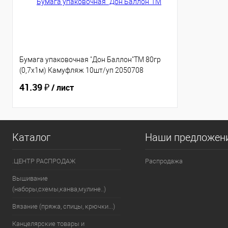
Бумага упаковочная "Дон Баллон"ТМ 80гр
(0,7х1м) Камуфляж 10шт/уп 2050708
41.39 ₽
/ лист
Каталог
Наши предложен
.ЦЕНТР РАСПРОДАЖ
Распродажа
Вышивание
(наборы,схемы,канва,мулине..)
Вязание (пряжа, спицы, крючки...)
Канцелярские товары и