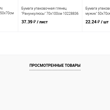
ец
Бумага упаковочная глянец
Бумага упаков
" 50х70см
"Ранункулюсы" 70х100см 10228836
мужик" 50х70с
37.39 ₽
22.24 ₽
/ лист
/ шт
Купить
В избранное
В избранное
ПРОСМОТРЕННЫЕ ТОВАРЫ