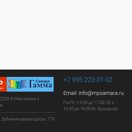
+7 995-222-01-02
Email:
info@mpsamara.ru
 2026 © Мир пряжи и
Пн-Пт: с 9:00 до 17:00 Сб: с
ры
10:00 до 16:00 Вс: Выходной
, Зубчаниновское шоссе, 179,