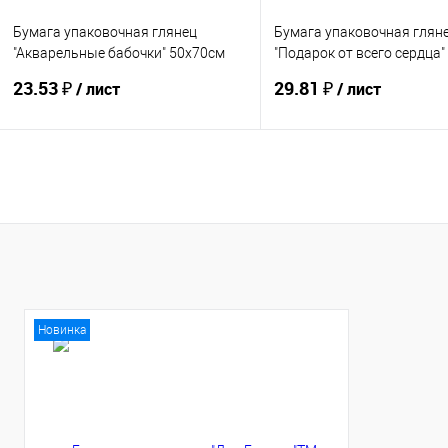
Бумага упаковочная глянец
Бумага упаковочная глян
"Акварельные бабочки" 50х70см
"Подарок от всего сердца
6885213
6885211
23.53 ₽
29.81 ₽
/ лист
/ лист
Купить
Купить
В избранное
В избранное
Новинка