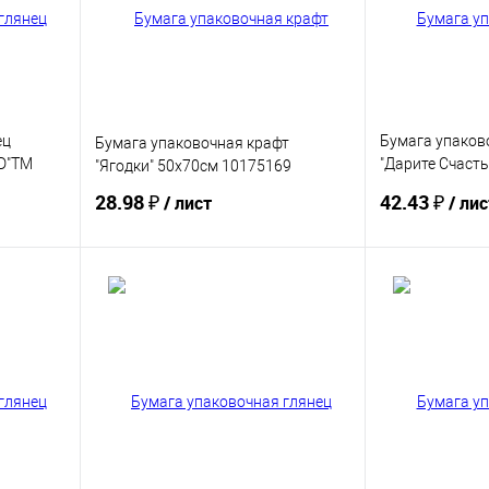
ец
Бумага упаков
Бумага упаковочная крафт
D"ТМ
"Дарите Счаст
"Ягодки" 50х70см 10175169
661
С праздником!
28.98 ₽
42.43 ₽
/ лист
/ лис
Купить
В избранное
В избранное