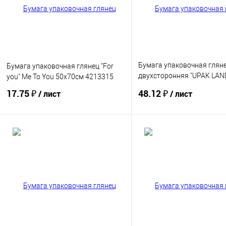
Бумага упаковочная глян
Бумага упаковочная глянец "For
двухсторонняя "UPAK LAN
you" Me To You 50х70см 4213315
Камуфляж 70х100см 7470
17.75 ₽
48.12 ₽
/ лист
/ лист
Купить
Купить
В избранное
В избранное