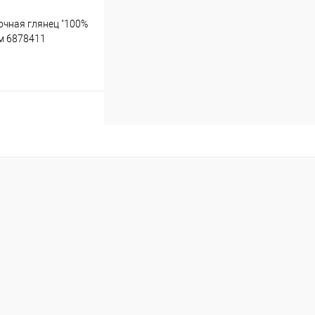
очная глянец "100%
м 6878411
Купить