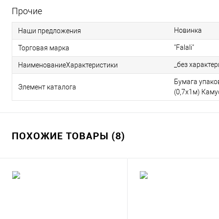
Прочие
Новинка
Наши предложения
"Falali"
Торговая марка
_без характе
НаименованиеХарактеристики
Бумага упако
Элемент каталога
(0,7х1м) Кам
ПОХОЖИЕ ТОВАРЫ (8)