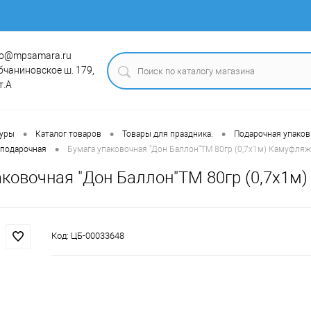
fo@mpsamara.ru
бчаниновское ш. 179,
т.А
•
•
•
туры
Каталог товаров
Товары для праздника.
Подарочная упаковка
•
/подарочная
Бумага упаковочная "Дон Баллон"ТМ 80гр (0,7х1м) Камуфля
аковочная "Дон Баллон"ТМ 80гр (0,7х1м
Код:
ЦБ-00033648