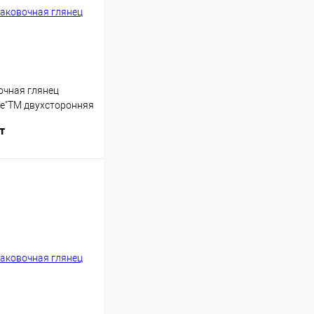
очная глянец
ье"ТМ двухсторонняя
 50х70см 10157106
т
Купить