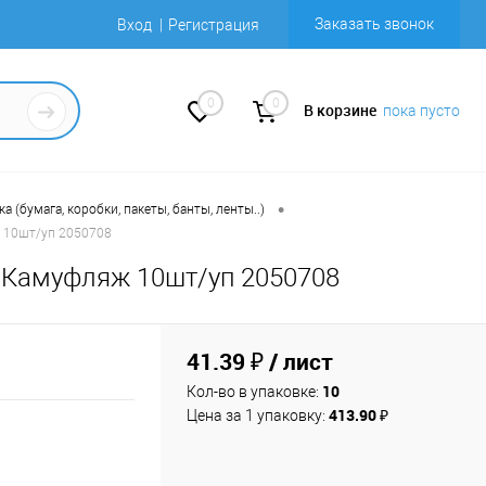
Заказать звонок
Вход
Регистрация
0
0
В корзине
пока пусто
•
 (бумага, коробки, пакеты, банты, ленты..)
ж 10шт/уп 2050708
) Камуфляж 10шт/уп 2050708
41.39 ₽
/ лист
10
Кол-во в упаковке:
413.90 ₽
Цена за 1 упаковку: