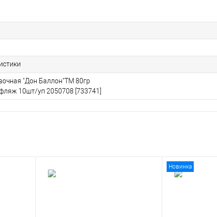
ристики
вочная "Дон Баллон"ТМ 80гр
уфляж 10шт/уп 2050708 [733741]
Новинка