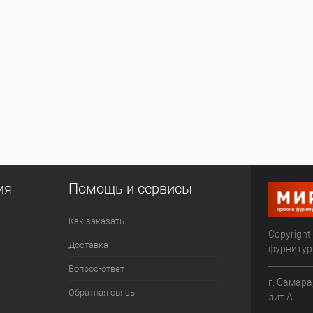
ия
Помощь и сервисы
Как заказать
Copyright
Доставка
фурниту
Вопрос-ответ
г. Самара
Обратная связь
лит.А