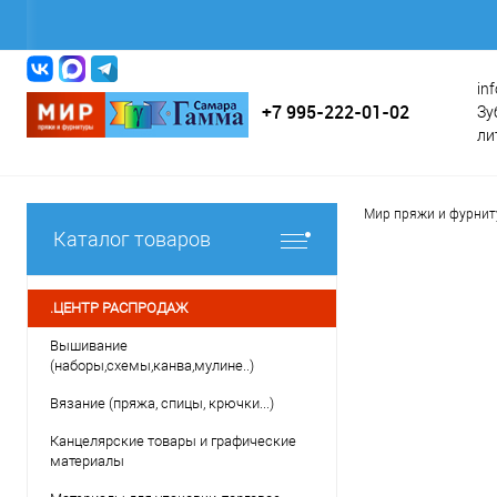
in
+7 995-222-01-02
Зу
ли
Мир пряжи и фурни
Каталог товаров
.ЦЕНТР РАСПРОДАЖ
Вышивание
(наборы,схемы,канва,мулине..)
Вязание (пряжа, спицы, крючки...)
Канцелярские товары и графические
материалы