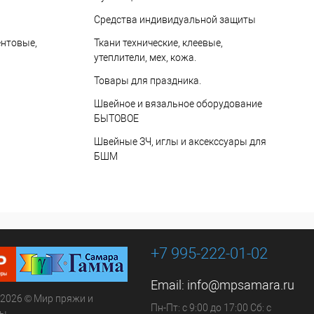
Средства индивидуальной защиты
ентовые,
Ткани технические, клеевые,
утеплители, мех, кожа.
Товары для праздника.
Швейное и вязальное оборудование
БЫТОВОЕ
Швейные ЗЧ, иглы и аксекссуары для
БШМ
+7 995-222-01-02
Email:
info@mpsamara.ru
 2026 © Мир пряжи и
Пн-Пт: с 9:00 до 17:00 Сб: с
ры