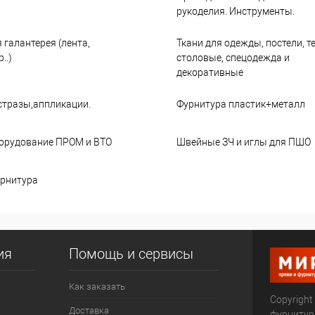
рукоделия. Инструменты.
 галантерея (лента,
Ткани для одежды, постели, т
..)
столовые, спецодежда и
декоративные
стразы,аппликации.
Фурнитура пластик+металл
орудование ПРОМ и ВТО
Швейные ЗЧ и иглы для ПШО
рнитура
ия
Помощь и сервисы
Как заказать
Copyright
Доставка
фурниту