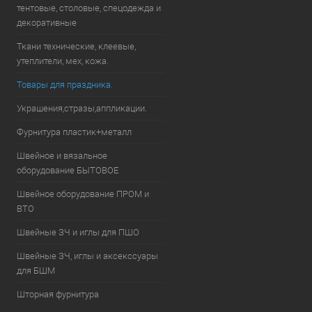
тентовые, столовые, спецодежда и
декоративные
Ткани технические, клеевые,
утеплители, мех, кожа.
Товары для праздника.
Украшения,стразы,аппликации.
Фурнитура пластик+металл
Швейное и вязальное
оборудование БЫТОВОЕ
Швейное оборудование ПРОМ и
ВТО
Швейные ЗЧ и иглы для ПШО
Швейные ЗЧ, иглы и аксекссуары
для БШМ
Шторная фурнитура