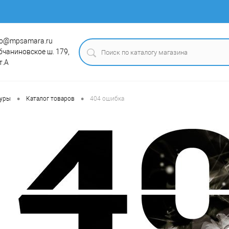
fo@mpsamara.ru
бчаниновское ш. 179,
т.А
•
•
туры
Каталог товаров
404 ошибка