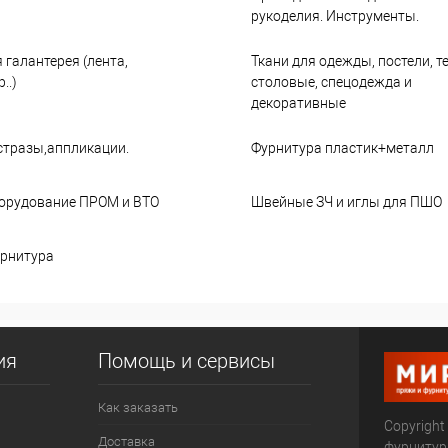
рукоделия. Инструменты.
 галантерея (лента,
Ткани для одежды, постели, т
..)
столовые, спецодежда и
декоративные
стразы,аппликации.
Фурнитура пластик+металл
орудование ПРОМ и ВТО
Швейные ЗЧ и иглы для ПШО
рнитура
ия
Помощь и сервисы
Как заказать
Copyright
Доставка
фурниту