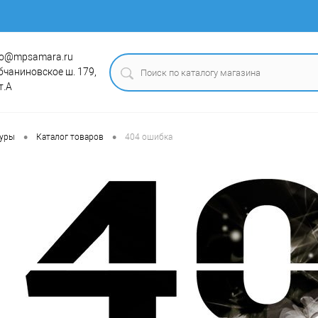
fo@mpsamara.ru
бчаниновское ш. 179,
т.А
•
•
туры
Каталог товаров
404 ошибка