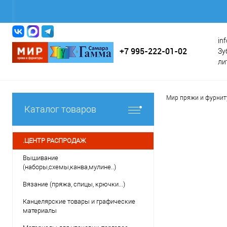
in
+7 995-222-01-02
Зу
ли
Мир пряжи и фурни
Каталог товаров
.ЦЕНТР РАСПРОДАЖ
Вышивание
(наборы,схемы,канва,мулине..)
Вязание (пряжа, спицы, крючки...)
Канцелярские товары и графические
материалы