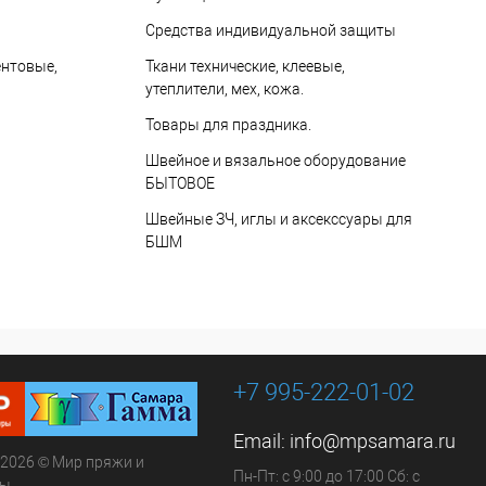
Средства индивидуальной защиты
ентовые,
Ткани технические, клеевые,
утеплители, мех, кожа.
Товары для праздника.
Швейное и вязальное оборудование
БЫТОВОЕ
Швейные ЗЧ, иглы и аксекссуары для
БШМ
+7 995-222-01-02
Email:
info@mpsamara.ru
 2026 © Мир пряжи и
Пн-Пт: с 9:00 до 17:00 Сб: с
ры