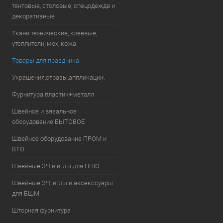
тентовые, столовые, спецодежда и
декоративные
Ткани технические, клеевые,
утеплители, мех, кожа.
Товары для праздника.
Украшения,стразы,аппликации.
Фурнитура пластик+металл
Швейное и вязальное
оборудование БЫТОВОЕ
Швейное оборудование ПРОМ и
ВТО
Швейные ЗЧ и иглы для ПШО
Швейные ЗЧ, иглы и аксекссуары
для БШМ
Шторная фурнитура