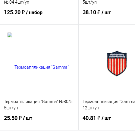
№ 04 4шт/уп
5шт/уп
125.20 ₽
38.10 ₽
/ набор
/ шт
Купить
Купить
В избранное
В избранное
Термоаппликация "Gamma" №80/5
Термоаппликация "Gamm
5шт/уп
12шт/уп
25.50 ₽
40.81 ₽
/ шт
/ шт