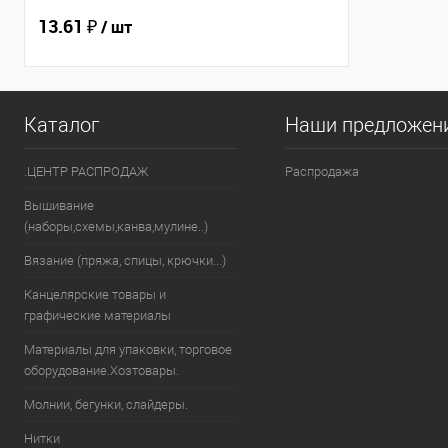
13.61 ₽
/ шт
Каталог
Наши предложен
.ЦЕНТР РАСПРОДАЖ
Распродажа
Вышивание
(наборы,схемы,канва,мулине..)
Вязание (пряжа, спицы, крючки...)
Канцелярские товары и
графические материалы
Материалы для упаковки, торговое
оборудование.Хозтовары.
Молнии, бегунки, слайдеры.
Нитки