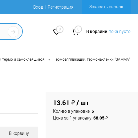
Заказать звонок
Вход
Регистрация
0
0
В корзине
пока пусто
•
и термо и самоклеящиеся
Термоаппликации, термонаклейки "GAMMA"
13.61 ₽
/ шт
5
Кол-во в упаковке:
68.05 ₽
Цена за 1 упаковку:
В корзину