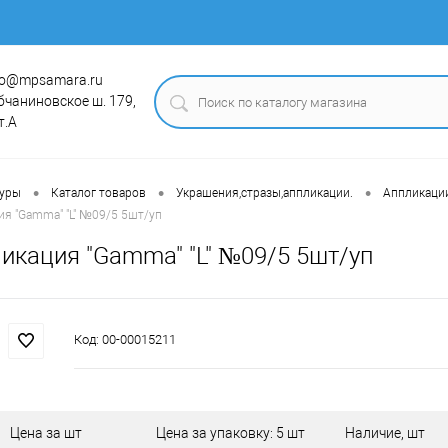
fo@mpsamara.ru
бчаниновское ш. 179,
т.А
•
•
•
туры
Каталог товаров
Украшения,стразы,аппликации.
Аппликаци
я "Gamma" "L" №09/5 5шт/уп
икация "Gamma" "L" №09/5 5шт/уп
Код:
00-00015211
Цена за шт
Цена за упаковку: 5 шт
Наличие, шт