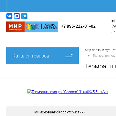
in
+7 995-222-01-02
Зу
ли
Мир пряжи и фурни
•
Каталог товаров
Термоаппликаци
Термоаппл
НаименованиеХарактеристики