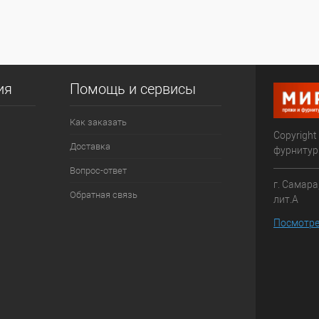
ия
Помощь и сервисы
Как заказать
Copyright
Доставка
фурниту
Вопрос-ответ
г. Самара
Обратная связь
лит.А
Посмотре