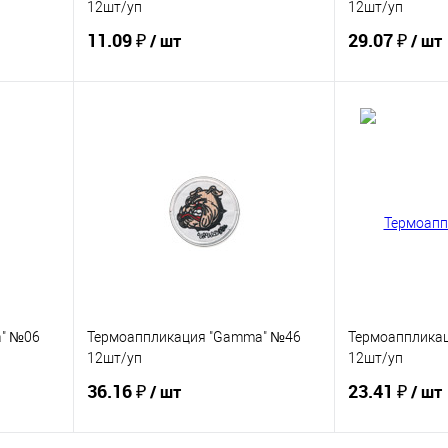
12шт/уп
12шт/уп
11.09 ₽
29.07 ₽
/ шт
/ шт
Купить
В избранное
В избранное
a" №06
Термоаппликация "Gamma" №46
Термоапплика
12шт/уп
12шт/уп
36.16 ₽
23.41 ₽
/ шт
/ шт