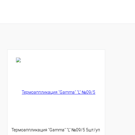
Купить
Купить
В избранное
В избранное
Термоаппликация "Gamma" "L" №09/5 5шт/уп