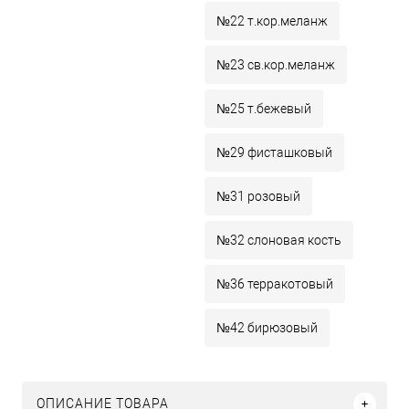
№22 т.кор.меланж
№23 св.кор.меланж
№25 т.бежевый
№29 фисташковый
№31 розовый
№32 слоновая кость
№36 терракотовый
№42 бирюзовый
ОПИСАНИЕ ТОВАРА