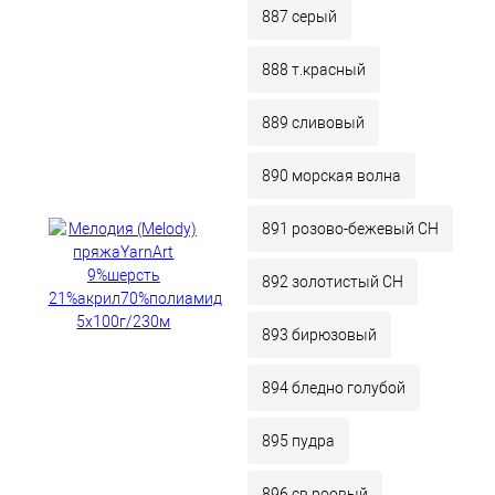
887 серый
888 т.красный
889 сливовый
890 морская волна
891 розово-бежевый СН
892 золотистый СН
893 бирюзовый
894 бледно голубой
895 пудра
896 св.роовый