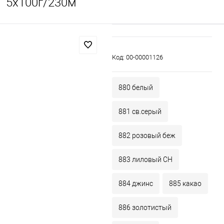
5х100г/230м
Код:
00-00001126
880 белый
881 св.серый
882 розовый беж
883 лиловый СН
884 джинс
885 какао
886 золотистый