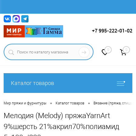
Вход
Регистрация
+7 995-222-01-02
0
0
Каталог товаров
•
•
Мир пряжи и фурнитуры
Каталог товаров
Вязание (пряжа, спицы, к
Мелодия (Melody) пряжаYarnArt
9%шерсть 21%акрил70%полиамид