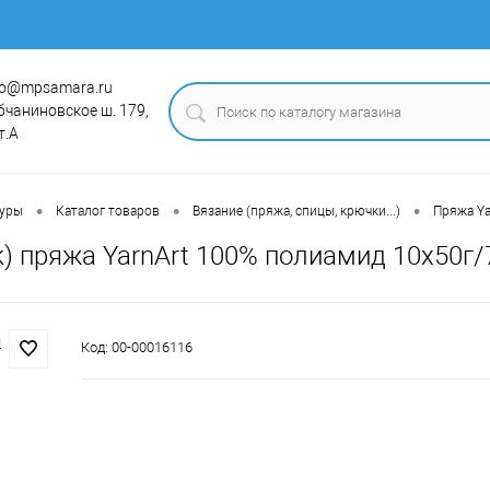
fo@mpsamara.ru
бчаниновское ш. 179,
т.А
•
•
•
туры
Каталог товаров
Вязание (пряжа, спицы, крючки...)
Пряжа Ya
k) пряжа YarnArt 100% полиамид 10х50г
Код:
00-00016116