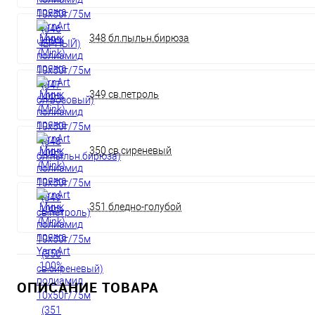
348 бл.пыльн.бирюза
349 св.петроль
350 св.сиреневый
351 бледно-голубой
ОПИСАНИЕ ТОВАРА