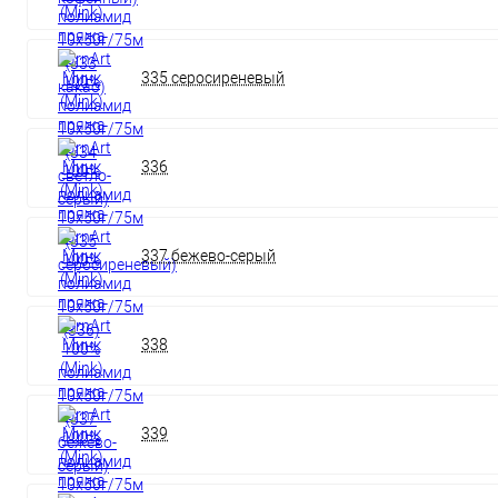
335 серосиреневый
336
337 бежево-серый
338
339