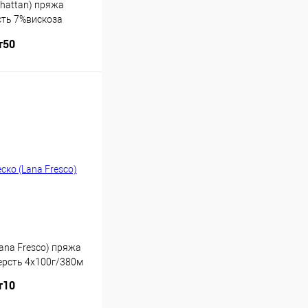
hattan) пряжа
сть 7%вискоза
металлик
т50
Купить
ana Fresco) пряжа
ерсть 4х100г/380м
т10