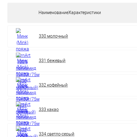
НаименованиеХарактеристики
330 молочный
331 бежевый
332 кофейный
333 какао
334 светло-серый