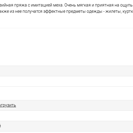
зийная пряжа с имитацией меха. Очень мягкая и приятная на ощупь
акже из нее получатся эффектные предметы одежды - жилеты, куртк
агрузить
й