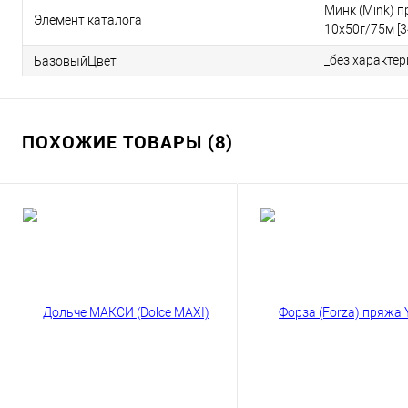
Минк (Mink) 
Элемент каталога
10х50г/75м [3
_без характе
БазовыйЦвет
ПОХОЖИЕ ТОВАРЫ (8)