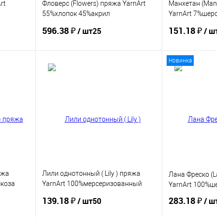
rt
Фловерс (Flowers) пряжа YarnArt
Манхетан (Man
55%хлопок 45%акрил
YarnArt 7%шер
2x250г/1000м
30%акрил 55%
596.38 ₽
151.18 ₽
/ шт25
/ ш
10x50г/200м
Новинка
Купить
В избранное
В избранное
яжа
Лили однотонный ( Lily ) пряжа
Лана Фреско (L
скоза
YarnArt 100%мерсеризованный
YarnArt 100%ш
хлопок 8х50г/225м
139.18 ₽
283.18 ₽
/ шт50
/ ш