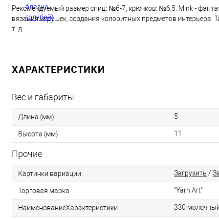
Рекомендуемый размер спиц: №6-7, крючков: №6,5. Mink - фанта
вязания игрушек, создания колоритных предметов интерьера. Т
т. д.
ХАРАКТЕРИСТИКИ
Вес и габариты
5
Длина (мм)
11
Высота (мм)
Прочие
Загрузить
/
З
Картинки вариации
"Yarn Art"
Торговая марка
330 молочны
НаименованиеХарактеристики