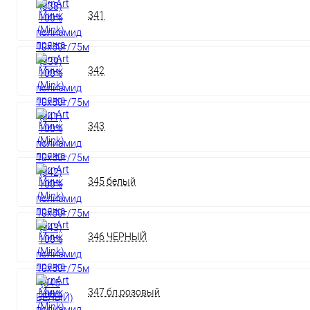
341
342
343
345 белый
346 ЧЕРНЫЙ
347 бл.розовый