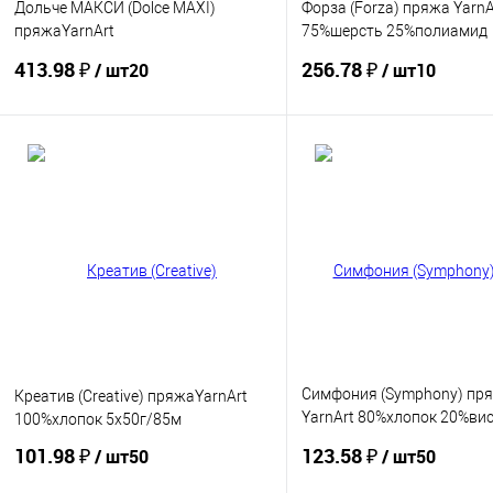
Дольче МАКСИ (Dolce MAXI)
Форза (Forza) пряжа YarnA
пряжаYarnArt
75%шерсть 25%полиамид
100%микрополиэстер 2х200г/70м
5х100г/420м
413.98 ₽
256.78 ₽
/ шт20
/ шт10
Купить
Купить
В избранное
В избранное
Симфония (Symphony) пр
Креатив (Creative) пряжаYarnArt
YarnArt 80%хлопок 20%ви
100%хлопок 5х50г/85м
10х50г/125м
101.98 ₽
123.58 ₽
/ шт50
/ шт50