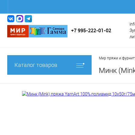
in
+7 995-222-01-02
Зу
ли
Мир пряжи и фурни
Каталог товаров
Минк (Min