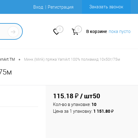
Заказать звонок
Вход
Регистрация
0
0
В корзине
пока пусто
•
rnArt TM
Минк (Mink) пряжа YarnArt 100% полиамид 10х50г/75м
/75м
115.18 ₽
/ шт50
10
Кол-во в упаковке:
1 151.80 ₽
Цена за 1 упаковку: