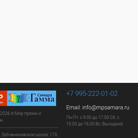
+7 995-222-01-02
Email:
info@mpsamara.ru
 2026 © Мир пряжи и
Пн-Пт: с 9:00 до 17:00 Сб: с
ры
10:00 до 16:00 Вс: Выходной
, Зубчаниновское шоссе, 179,