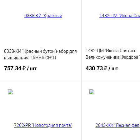
1482-ЦМ "Икона Святого
0338-КИ "Красный бутон"набор для
Великомученика Феодора 
вышивания ПАННА СНЯТ
набор для вышивания 8,5
757.34 ₽
430.73 ₽
/ шт
/ шт
ПАННА СК
Купить
Купить
В избранное
В избранное