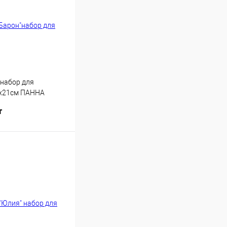
"набор для
х21см ПАННА
т
Купить