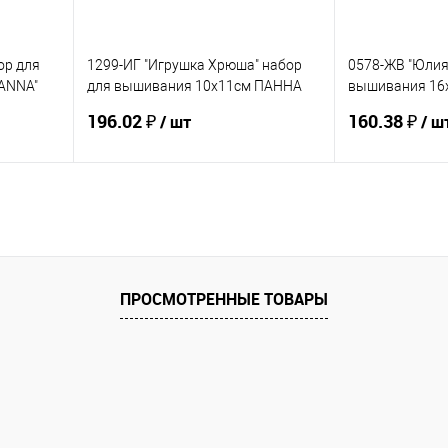
ор для
1299-ИГ "Игрушка Хрюша" набор
0578-ЖВ "Юлия
PANNA"
для вышивания 10х11см ПАННА
вышивания 16
СНЯТО
СНЯТО
196.02 ₽
160.38 ₽
/ шт
/ ш
Купить
В избранное
В избранное
ПРОСМОТРЕННЫЕ ТОВАРЫ