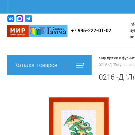
in
+7 995-222-01-02
Зу
ли
Мир пряжи и фурни
Каталог товаров
0216 -Д "Лягушонок
0216 -Д "