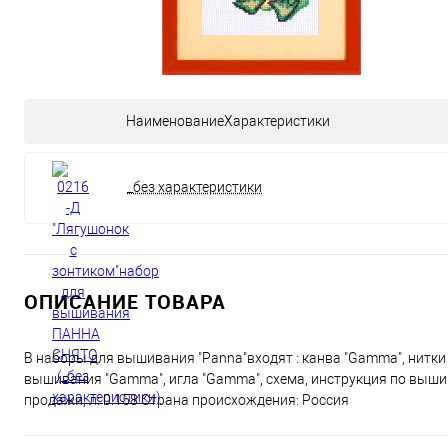
НаименованиеХарактеристики
_без характеристики
ОПИСАНИЕ ТОВАРА
В наборы для вышивания "Panna"входят : канва "Gamma", нитки 
вышивания "Gamma", игла "Gamma", схема, инструкция по выши
продажи, л: 0.158 Страна происхождения: Россия