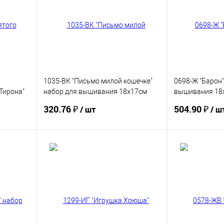
1035-ВК "Письмо милой кошечке"
0698-Ж "Барон
Тирона"
набор для вышивания 18х17см
вышивания 18
х11см
ПАННА СНЯТО
СНЯТО
320.76 ₽
504.90 ₽
/ шт
/ ш
Купить
В избранное
В избранное