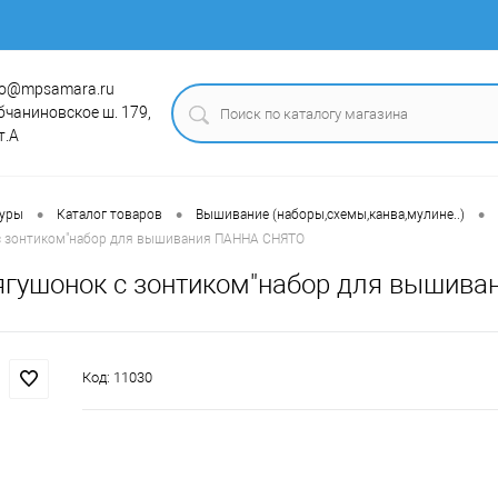
fo@mpsamara.ru
бчаниновское ш. 179,
т.А
•
•
•
туры
Каталог товаров
Вышивание (наборы,схемы,канва,мулине..)
 с зонтиком"набор для вышивания ПАННА СНЯТО
Лягушонок с зонтиком"набор для вышив
Код:
11030