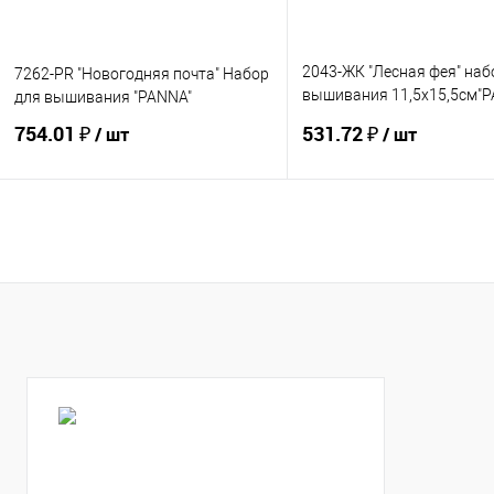
2043-ЖК "Лесная фея" наб
7262-PR "Новогодняя почта" Набор
вышивания 11,5х15,5см"
для вышивания "PANNA"
"Живая картина" СНЯТО
754.01 ₽
531.72 ₽
/ шт
/ шт
Купить
Купить
В избранное
В избранное