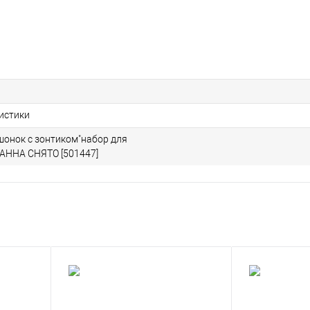
ристики
шонок с зонтиком"набор для
АННА СНЯТО [501447]