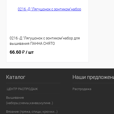
0216 -Д "Лягушонок с зонтиком"набор для
вышивания ПАННА СНЯТО
66.60 ₽
/ шт
Каталог
Наши предложен
.ЦЕНТР РАСПРОДАЖ
Распродажа
Вышивание
(наборы,схемы,канва,мулине..)
Вязание (пряжа, спицы, крючки...)