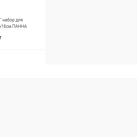
" набор для
х16см ПАННА
т
Купить