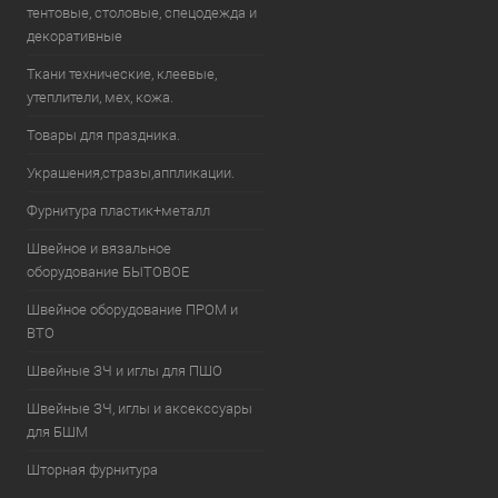
тентовые, столовые, спецодежда и
декоративные
Ткани технические, клеевые,
утеплители, мех, кожа.
Товары для праздника.
Украшения,стразы,аппликации.
Фурнитура пластик+металл
Швейное и вязальное
оборудование БЫТОВОЕ
Швейное оборудование ПРОМ и
ВТО
Швейные ЗЧ и иглы для ПШО
Швейные ЗЧ, иглы и аксекссуары
для БШМ
Шторная фурнитура