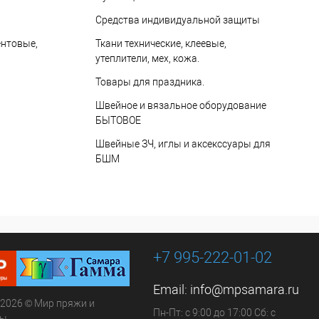
Средства индивидуальной защиты
ентовые,
Ткани технические, клеевые,
утеплители, мех, кожа.
Товары для праздника.
Швейное и вязальное оборудование
БЫТОВОЕ
Швейные ЗЧ, иглы и аксекссуары для
БШМ
+7 995-222-01-02
Email:
info@mpsamara.ru
 2026 © Мир пряжи и
Пн-Пт: с 9:00 до 17:00 Сб: с
ры