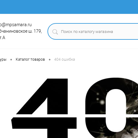
fo@mpsamara.ru
бчаниновское ш. 179,
т.А
•
•
туры
Каталог товаров
404 ошибка