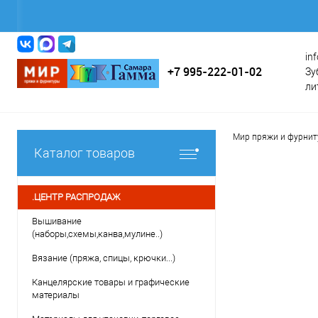
in
+7 995-222-01-02
Зу
ли
Мир пряжи и фурни
Каталог товаров
.ЦЕНТР РАСПРОДАЖ
Вышивание
(наборы,схемы,канва,мулине..)
Вязание (пряжа, спицы, крючки...)
Канцелярские товары и графические
материалы