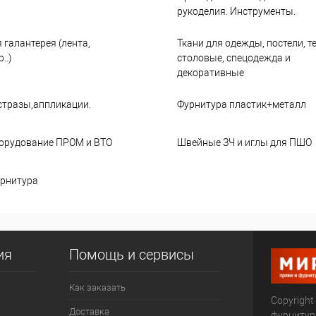
рукоделия. Инструменты.
 галантерея (лента,
Ткани для одежды, постели, т
..)
столовые, спецодежда и
декоративные
стразы,аппликации.
Фурнитура пластик+металл
орудование ПРОМ и ВТО
Швейные ЗЧ и иглы для ПШО
рнитура
ия
Помощь и сервисы
Как заказать
Copyright
Доставка
фурниту