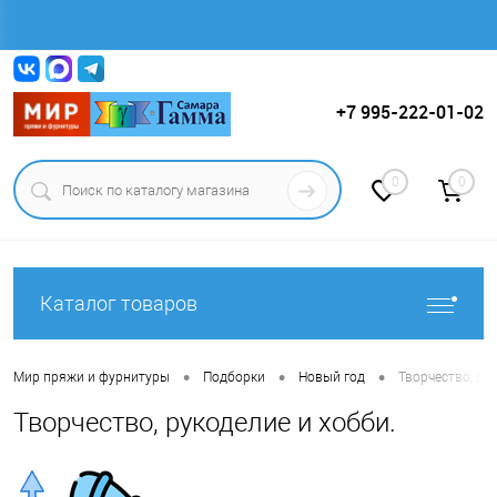
Вход
Регистрация
+7 995-222-01-02
0
0
Каталог товаров
•
•
•
Мир пряжи и фурнитуры
Подборки
Новый год
Творчество, ру
Творчество, рукоделие и хобби.