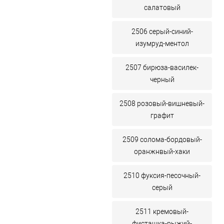
салатовый
2506 серый-синий-
изумруд-ментол
2507 бирюза-василек-
черный
2508 розовый-вишневый-
графит
2509 солома-бордовый-
оранжнвый-хаки
2510 фуксия-песочный-
серый
2511 кремовый-
фисташка-рыжий-